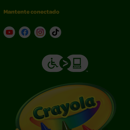
Mantente conectado
YouTube (en inglés)
Facebook (en inglés)
Instagram (en inglés)
TikTok