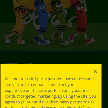
©
2026
Crayola® Todos los derechos reservados.
Sus opciones
We and our third-party partners use cookies and
de privacidad
similar tools to enhance and track your
Política de
experience on this site, perform analytics, and
privacidad
Términos de SMS
conduct targeted marketing. By using the site, you
GDPR
agree to (1) our and our third-party partners' use
Aviso de
of these tracking and recording tools and (2) our