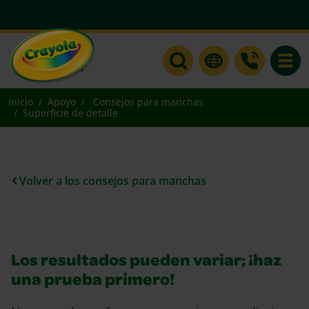
Toggle
Inicio
Apoyo
Consejos para manchas
Superficie de detalle
Volver a los consejos para manchas
Los resultados pueden variar; ¡haz
una prueba primero!