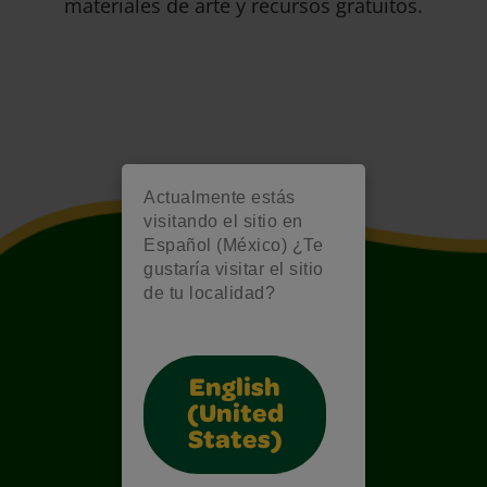
materiales de arte y recursos gratuitos.
Actualmente estás
visitando el sitio en
Español (México) ¿Te
gustaría visitar el sitio
de tu localidad?
English
(United
States)
Also of Interest