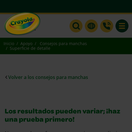
Toggle
Inicio
Apoyo
Consejos para manchas
Superficie de detalle
Volver a los consejos para manchas
Los resultados pueden variar; ¡haz
una prueba primero!