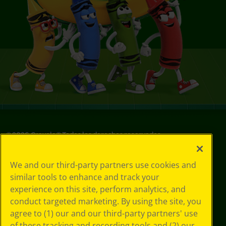
©
2026
Crayola® Todos los derechos reservados.
Sus opciones
We and our third-party partners use cookies and
de privacidad
similar tools to enhance and track your
Política de
experience on this site, perform analytics, and
privacidad
Términos de SMS
conduct targeted marketing. By using the site, you
GDPR
agree to (1) our and our third-party partners' use
Aviso de
of these tracking and recording tools and (2) our