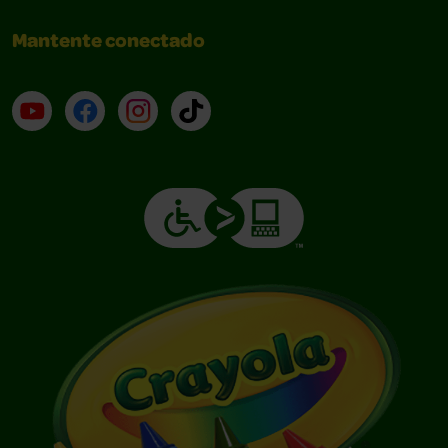
Mantente conectado
YouTube (en inglés)
Facebook (en inglés)
Instagram (en inglés)
TikTok