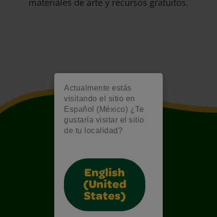
materiales de arte y recursos gratuitos.
Actualmente estás
visitando el sitio en
Español (México) ¿Te
gustaría visitar el sitio
de tu localidad?
English
(United
States)
Also of Interest