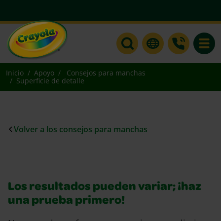
Toggle
Inicio
Apoyo
Consejos para manchas
Superficie de detalle
Volver a los consejos para manchas
Los resultados pueden variar; ¡haz
una prueba primero!