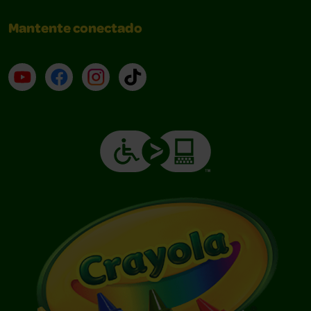
Mantente conectado
YouTube (en inglés)
Facebook (en inglés)
Instagram (en inglés)
TikTok