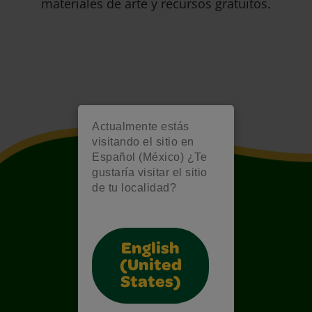
materiales de arte y recursos gratuitos.
Actualmente estás
visitando el sitio en
Español (México) ¿Te
gustaría visitar el sitio
de tu localidad?
English
(United
States)
Also of Interest