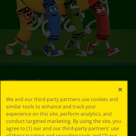
©
2026
Crayola® Todos los derechos reservados.
Sus opciones
We and our third-party partners use cookies and
de privacidad
similar tools to enhance and track your
Política de
experience on this site, perform analytics, and
privacidad
Términos de SMS
conduct targeted marketing. By using the site, you
GDPR
agree to (1) our and our third-party partners' use
Aviso de
of these tracking and recording tools and (2) our