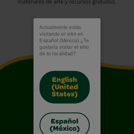
materiales de arte y recursos gratuitos.
Actualmente estás
visitando el sitio en
Español (México) ¿Te
gustaría visitar el sitio
de tu localidad?
English
(United
States)
Español
(México)