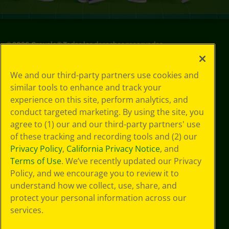
©
2026
Crayola® Todos los derechos reservados.
Sus opciones
We and our third-party partners use cookies and
de privacidad
similar tools to enhance and track your
Política de
experience on this site, perform analytics, and
privacidad
Términos de SMS
conduct targeted marketing. By using the site, you
GDPR
agree to (1) our and our third-party partners' use
Aviso de
of these tracking and recording tools and (2) our
privacidad de CA
Privacy Policy
,
California Privacy Notice
, and
Cookie
Terms of Use
. We’ve recently updated our Privacy
Preferences
Policy, and we encourage you to review it to
Condiciones de
understand how we collect, use, share, and
uso
Accesibilidad web
protect your personal information across our
Mapa del sitio
services.