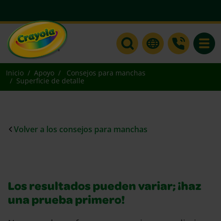
Toggle
Inicio
Apoyo
Consejos para manchas
Superficie de detalle
Volver a los consejos para manchas
Los resultados pueden variar; ¡haz
una prueba primero!