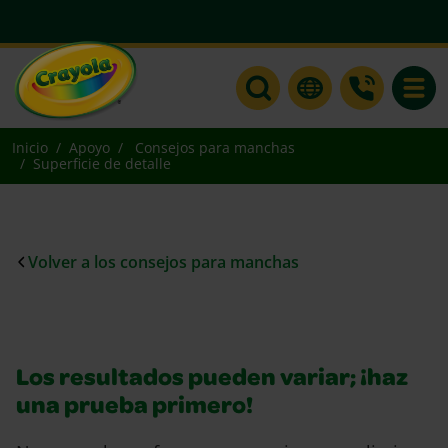
Toggle
Inicio
Apoyo
Consejos para manchas
Superficie de detalle
Volver a los consejos para manchas
Los resultados pueden variar; ¡haz
una prueba primero!