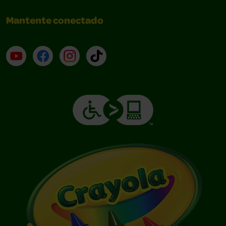
Mantente conectado
YouTube (en inglés)
Facebook (en inglés)
Instagram (en inglés)
TikTok