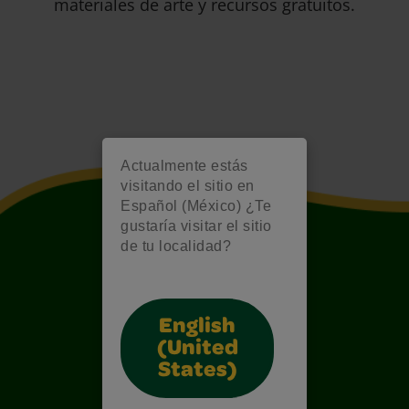
materiales de arte y recursos gratuitos.
Actualmente estás
visitando el sitio en
Español (México) ¿Te
gustaría visitar el sitio
de tu localidad?
English
(United
States)
Also of Interest