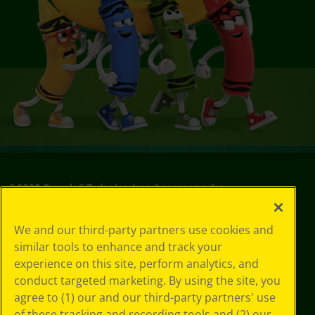
©
2026
Crayola® Todos los derechos reservados.
Sus opciones
We and our third-party partners use cookies and
de privacidad
similar tools to enhance and track your
Política de
experience on this site, perform analytics, and
privacidad
Términos de SMS
conduct targeted marketing. By using the site, you
GDPR
agree to (1) our and our third-party partners' use
Aviso de
of these tracking and recording tools and (2) our