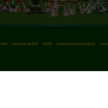
cidad
Términos de SMS
GDPR
Aviso de privacidad de CA
Cook