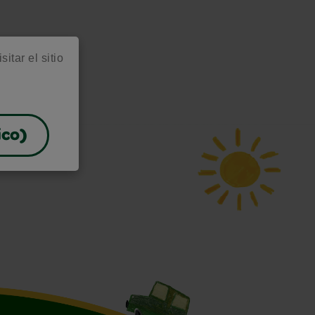
itar el sitio
ico)