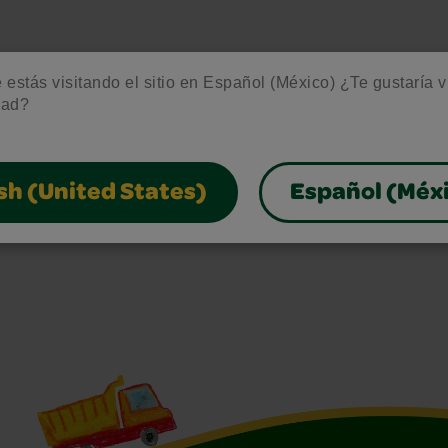
estás visitando el sitio en Español (México) ¿Te gustaría vis
dad?
sh (United States)
Español (Méx