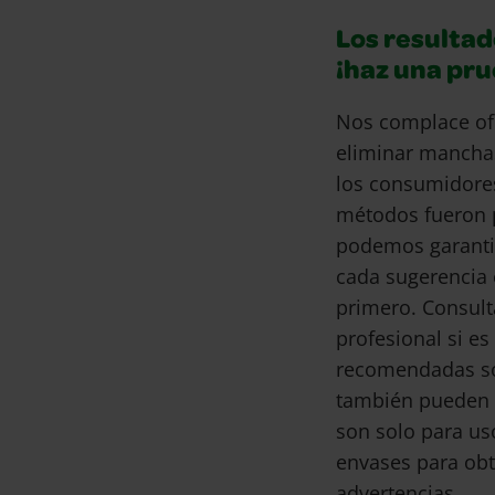
Los resultad
¡haz una pr
Nos complace of
eliminar mancha
los consumidore
métodos fueron 
podemos garantiz
cada sugerencia 
primero. Consult
profesional si e
recomendadas son
también pueden 
son solo para us
envases para obt
advertencias.