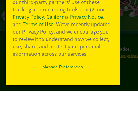
our third-party partners' use of these
tracking and recording tools and (2) our
Privacy Policy
,
California Privacy Notice
,
and
Terms of Use
. We’ve recently updated
our Privacy Policy, and we encourage you
to review it to understand how we collect,
use, share, and protect your personal
©
2026
Crayola® Todos los derechos reservados.
information across our services.
Sus opciones de privacidad
Política de priva
Accesibilidad web
Mapa del sitio
Manage Preferences