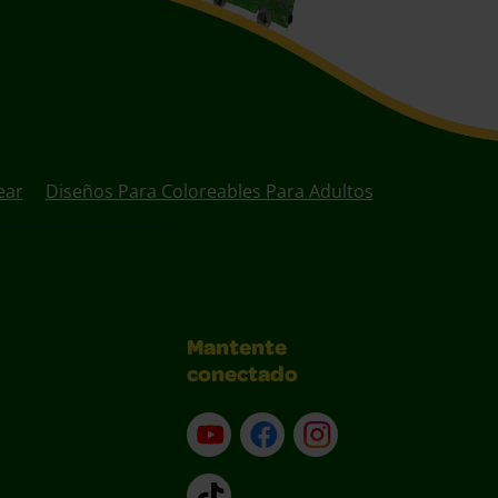
ear
Diseños Para Coloreables Para Adultos
Mantente
conectado
YouTube (en inglés)
Facebook (en inglés)
Instagram (en inglé
TikTok