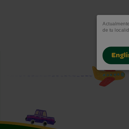
Actualmente 
de tu locali
Engli