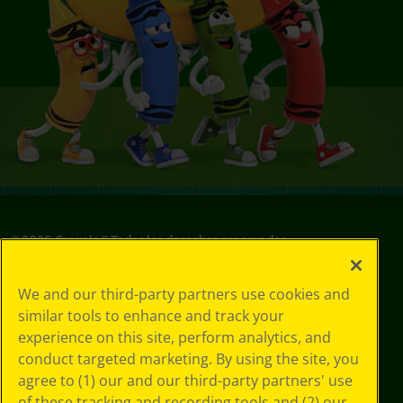
©
2026
Crayola® Todos los derechos reservados.
Sus opciones
We and our third-party partners use cookies and
de privacidad
similar tools to enhance and track your
Política de
experience on this site, perform analytics, and
privacidad
Términos de SMS
conduct targeted marketing. By using the site, you
GDPR
agree to (1) our and our third-party partners' use
Aviso de
of these tracking and recording tools and (2) our