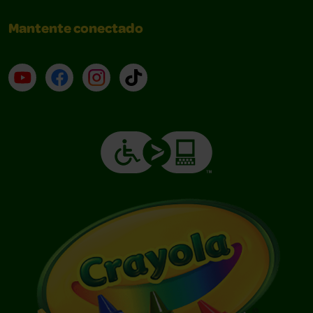
Mantente conectado
YouTube (en inglés)
Facebook (en inglés)
Instagram (en inglés)
TikTok