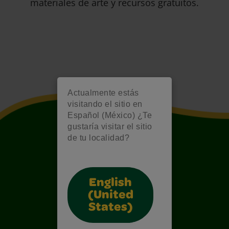
materiales de arte y recursos gratuitos.
Actualmente estás
visitando el sitio en
Español (México) ¿Te
gustaría visitar el sitio
de tu localidad?
English
(United
States)
Also of Interest