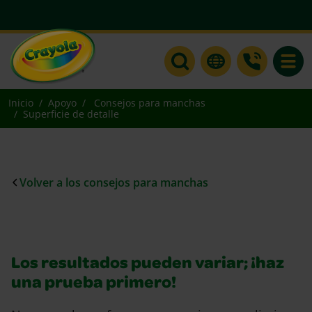
Toggle
Inicio
Apoyo
Consejos para manchas
Superficie de detalle
Volver a los consejos para manchas
Los resultados pueden variar; ¡haz
una prueba primero!