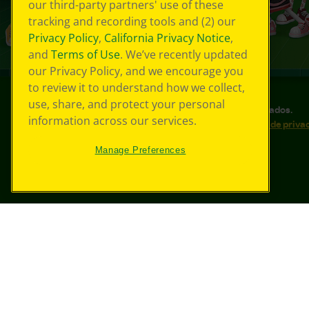
our third-party partners' use of these
tracking and recording tools and (2) our
Privacy Policy
,
California Privacy Notice
,
and
Terms of Use
. We’ve recently updated
our Privacy Policy, and we encourage you
to review it to understand how we collect,
use, share, and protect your personal
©
2026
Crayola® Todos los derechos reservados.
information across our services.
Sus opciones de privacidad
Política de priva
Accesibilidad web
Mapa del sitio
Manage Preferences