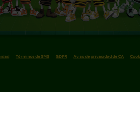
cidad
Términos de SMS
GDPR
Aviso de privacidad de CA
Cook