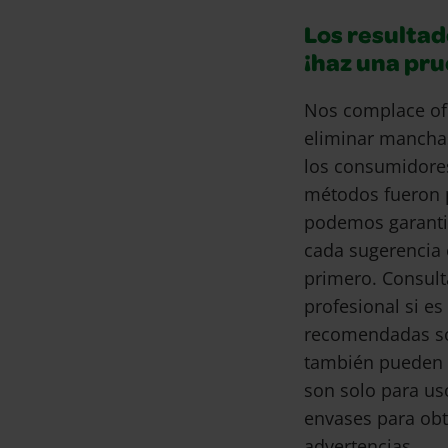
Los resultad
¡haz una pr
Nos complace of
eliminar mancha
los consumidore
métodos fueron 
podemos garantiz
cada sugerencia 
primero. Consult
profesional si e
recomendadas son
también pueden 
son solo para us
envases para obt
advertencias.