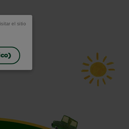
itar el sitio
ico)