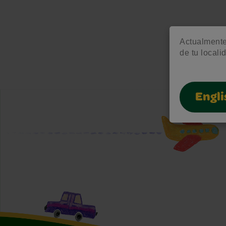
Actualmente 
de tu locali
Engli