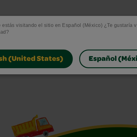
estás visitando el sitio en Español (México) ¿Te gustaría vis
dad?
sh (United States)
Español (Méx