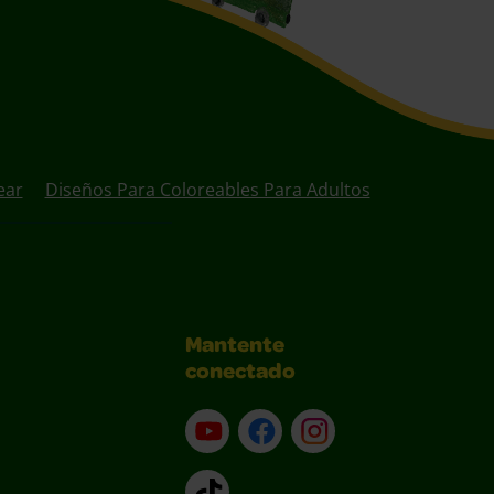
ear
Diseños Para Coloreables Para Adultos
Mantente
conectado
YouTube (en inglés)
Facebook (en inglés)
Instagram (en inglé
TikTok