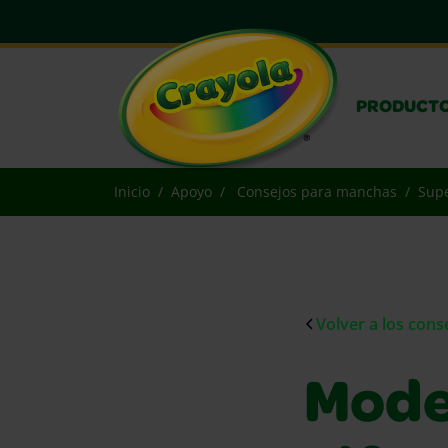
PRODUCT
Inicio
Apoyo
Consejos para manchas
Supe
Volver a los con
Model