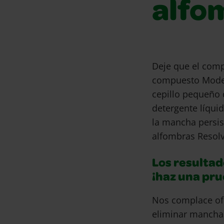
alfo
Deje que el comp
compuesto Model 
cepillo pequeño 
detergente líqui
la mancha persist
alfombras Resolv
Los resultad
¡haz una pr
Nos complace of
eliminar mancha