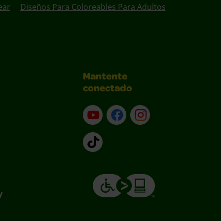
ear
Diseños Para Coloreables Para Adultos
Mantente
conectado
YouTube (en inglés)
Facebook (en inglés)
Instagram (en inglé
TikTok
y