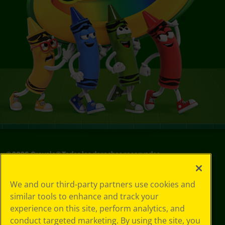
©
2026
Crayola® Todos los derechos reservados.
Sus opciones
We and our third-party partners use cookies and
de privacidad
similar tools to enhance and track your
Política de
experience on this site, perform analytics, and
privacidad
Términos de SMS
conduct targeted marketing. By using the site, you