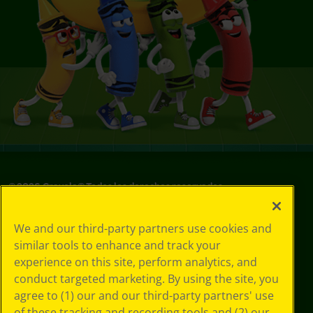
©
2026
Crayola® Todos los derechos reservados.
Sus opciones
We and our third-party partners use cookies and
de privacidad
similar tools to enhance and track your
Política de
experience on this site, perform analytics, and
privacidad
Términos de SMS
conduct targeted marketing. By using the site, you
GDPR
agree to (1) our and our third-party partners' use
Aviso de
of these tracking and recording tools and (2) our