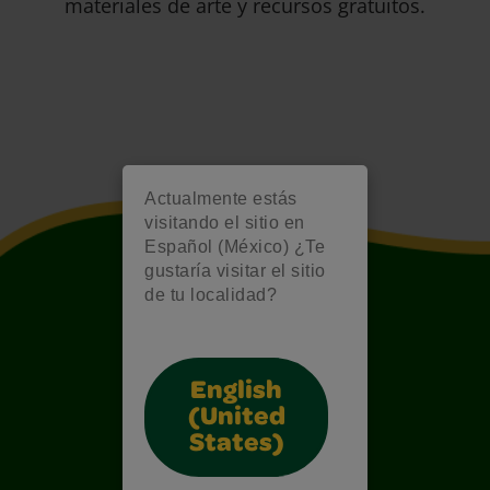
materiales de arte y recursos gratuitos.
Actualmente estás
visitando el sitio en
Español (México) ¿Te
gustaría visitar el sitio
de tu localidad?
English
(United
States)
Also of Interest