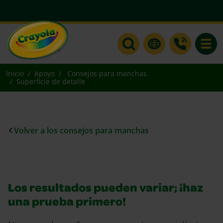
Toggle
Inicio
Apoyo
Consejos para manchas
Superficie de detalle
Volver a los consejos para manchas
Los resultados pueden variar; ¡haz
una prueba primero!