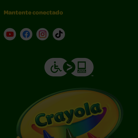
Mantente conectado
YouTube (en inglés)
Facebook (en inglés)
Instagram (en inglés)
TikTok