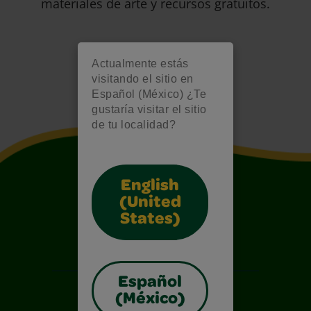
materiales de arte y recursos gratuitos.
Actualmente estás
visitando el sitio en
Español (México) ¿Te
gustaría visitar el sitio
de tu localidad?
English
(United
States)
Español
(México)