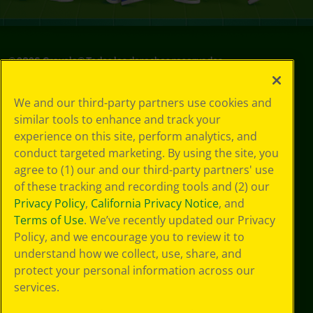
©
2026
Crayola® Todos los derechos reservados.
Sus opciones
We and our third-party partners use cookies and
de privacidad
similar tools to enhance and track your
Política de
experience on this site, perform analytics, and
privacidad
Términos de SMS
conduct targeted marketing. By using the site, you
GDPR
agree to (1) our and our third-party partners' use
Aviso de
of these tracking and recording tools and (2) our
privacidad de CA
Privacy Policy
,
California Privacy Notice
, and
Cookie
Terms of Use
. We’ve recently updated our Privacy
Preferences
Policy, and we encourage you to review it to
Condiciones de
understand how we collect, use, share, and
uso
Accesibilidad web
protect your personal information across our
Mapa del sitio
services.