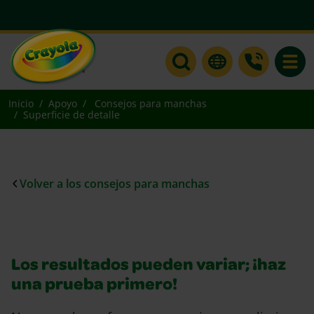
Toggle
Inicio
Apoyo
Consejos para manchas
Superficie de detalle
Volver a los consejos para manchas
Los resultados pueden variar; ¡haz
una prueba primero!