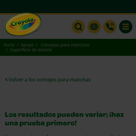
Toggle
Inicio
Apoyo
Consejos para manchas
Superficie de detalle
Volver a los consejos para manchas
Los resultados pueden variar; ¡haz
una prueba primero!