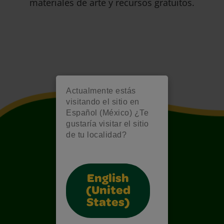
materiales de arte y recursos gratuitos.
Actualmente estás
visitando el sitio en
Español (México) ¿Te
gustaría visitar el sitio
de tu localidad?
English
(United
States)
Also of Interest