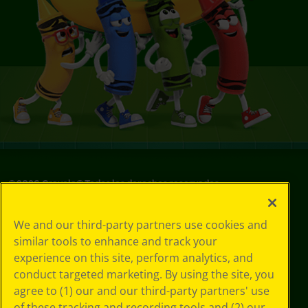
©
2026
Crayola® Todos los derechos reservados.
Sus opciones
We and our third-party partners use cookies and
de privacidad
similar tools to enhance and track your
Política de
experience on this site, perform analytics, and
privacidad
Términos de SMS
conduct targeted marketing. By using the site, you
GDPR
agree to (1) our and our third-party partners' use
Aviso de
of these tracking and recording tools and (2) our