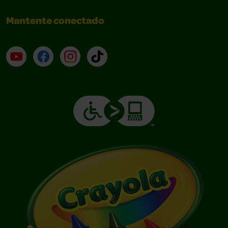
Mantente conectado
YouTube (en inglés)
Facebook (en inglés)
Instagram (en inglés)
TikTok