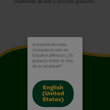
materiales de arte y recursos gratuitos.
Actualmente estás
visitando el sitio en
Español (México) ¿Te
gustaría visitar el sitio
de tu localidad?
English
(United
States)
Also of Interest