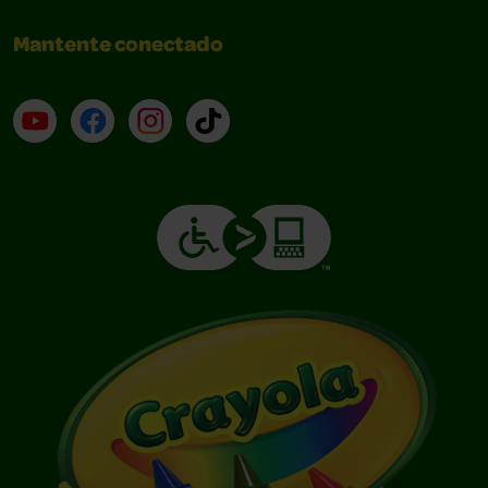
Mantente conectado
YouTube (en inglés)
Facebook (en inglés)
Instagram (en inglés)
TikTok