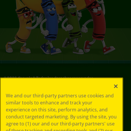
©
2026
Crayola® Todos los derechos reservados.
Sus opciones
We and our third-party partners use cookies and
de privacidad
similar tools to enhance and track your
Política de
experience on this site, perform analytics, and
privacidad
Términos de SMS
conduct targeted marketing. By using the site, you
GDPR
agree to (1) our and our third-party partners' use
Aviso de
of these tracking and recording tools and (2) our