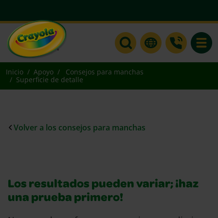
Toggle
Inicio
Apoyo
Consejos para manchas
Superficie de detalle
Volver a los consejos para manchas
Los resultados pueden variar; ¡haz
una prueba primero!