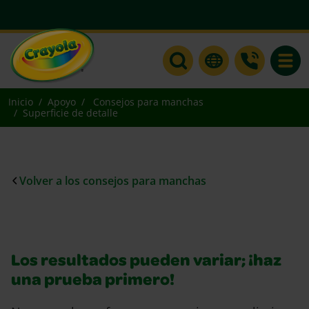
Toggle
Inicio
Apoyo
Consejos para manchas
Superficie de detalle
Volver a los consejos para manchas
Los resultados pueden variar; ¡haz
una prueba primero!