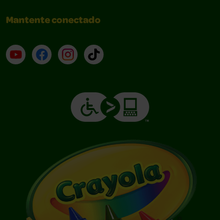
Mantente conectado
YouTube (en inglés)
Facebook (en inglés)
Instagram (en inglés)
TikTok