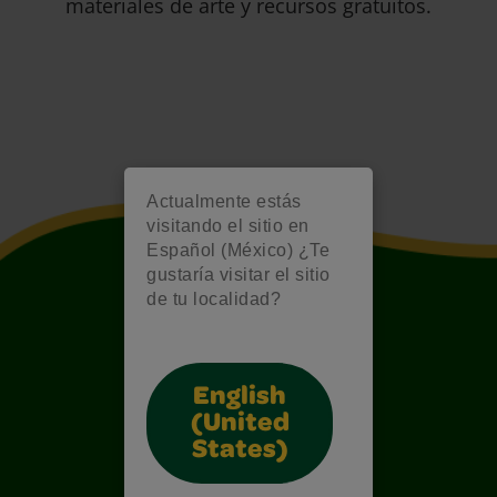
materiales de arte y recursos gratuitos.
Actualmente estás
visitando el sitio en
Español (México) ¿Te
gustaría visitar el sitio
de tu localidad?
English
(United
States)
Also of Interest