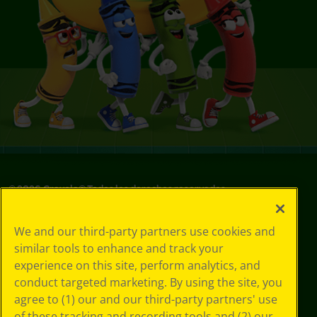
©
2026
Crayola® Todos los derechos reservados.
Sus opciones
We and our third-party partners use cookies and
de privacidad
similar tools to enhance and track your
Política de
experience on this site, perform analytics, and
privacidad
Términos de SMS
conduct targeted marketing. By using the site, you
GDPR
agree to (1) our and our third-party partners' use
Aviso de
of these tracking and recording tools and (2) our