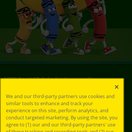
©
2026
Crayola® Todos los derechos reservados.
Sus opciones
We and our third-party partners use cookies and
de privacidad
similar tools to enhance and track your
Política de
experience on this site, perform analytics, and
privacidad
Términos de SMS
conduct targeted marketing. By using the site, you
GDPR
agree to (1) our and our third-party partners' use
Aviso de
of these tracking and recording tools and (2) our