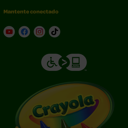
Mantente conectado
YouTube (en inglés)
Facebook (en inglés)
Instagram (en inglés)
TikTok