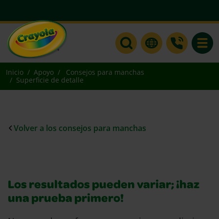
Toggle
Inicio
Apoyo
Consejos para manchas
Superficie de detalle
Volver a los consejos para manchas
Los resultados pueden variar; ¡haz
una prueba primero!