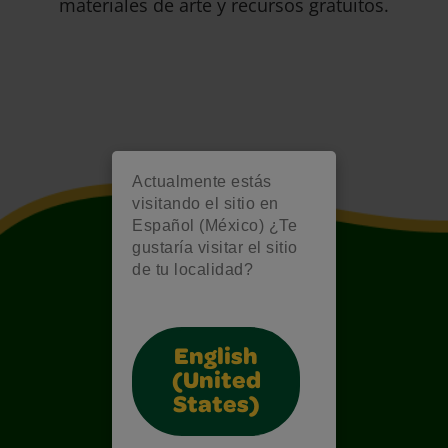
materiales de arte y recursos gratuitos.
Actualmente estás
visitando el sitio en
Español (México) ¿Te
gustaría visitar el sitio
de tu localidad?
English
(United
States)
Also of Interest