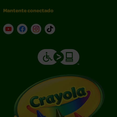
Mantente conectado
YouTube (en inglés)
Facebook (en inglés)
Instagram (en inglés)
TikTok