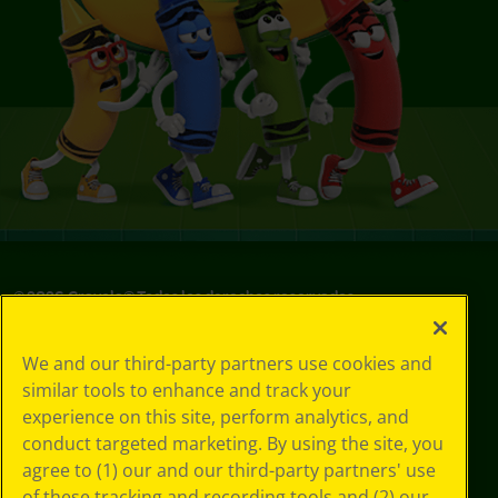
©
2026
Crayola® Todos los derechos reservados.
Sus opciones
We and our third-party partners use cookies and
de privacidad
similar tools to enhance and track your
Política de
experience on this site, perform analytics, and
privacidad
Términos de SMS
conduct targeted marketing. By using the site, you
GDPR
agree to (1) our and our third-party partners' use
Aviso de
of these tracking and recording tools and (2) our