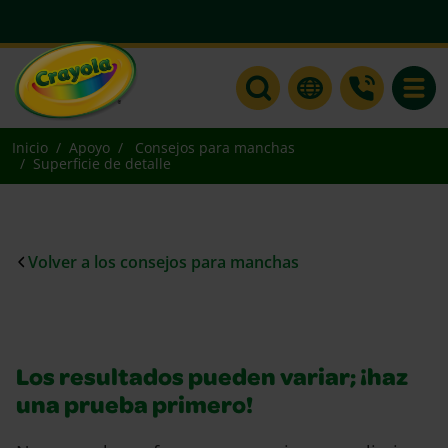
Toggle
Inicio
Apoyo
Consejos para manchas
Superficie de detalle
Volver a los consejos para manchas
Los resultados pueden variar; ¡haz
una prueba primero!