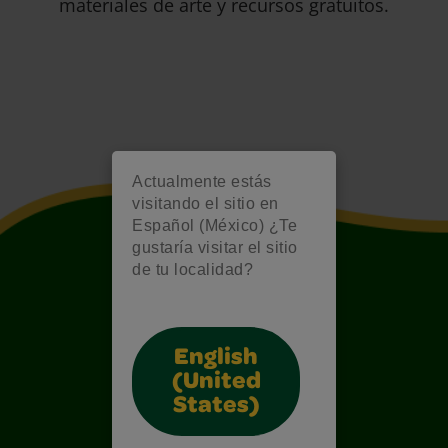
materiales de arte y recursos gratuitos.
Actualmente estás
visitando el sitio en
Español (México) ¿Te
gustaría visitar el sitio
de tu localidad?
English
(United
States)
Also of Interest