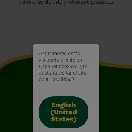
materiales de arte y recursos gratuitos.
Actualmente estás
visitando el sitio en
Español (México) ¿Te
gustaría visitar el sitio
de tu localidad?
English
(United
States)
Also of Interest