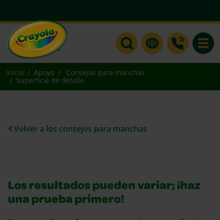
Toggle
Inicio
Apoyo
Consejos para manchas
Superficie de detalle
Volver a los consejos para manchas
Los resultados pueden variar; ¡haz
una prueba primero!