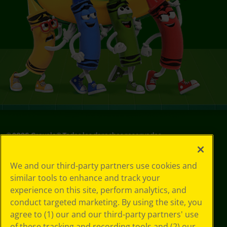
©
2026
Crayola® Todos los derechos reservados.
Sus opciones
We and our third-party partners use cookies and
de privacidad
similar tools to enhance and track your
Política de
experience on this site, perform analytics, and
privacidad
Términos de SMS
conduct targeted marketing. By using the site, you
GDPR
agree to (1) our and our third-party partners' use
Aviso de
of these tracking and recording tools and (2) our