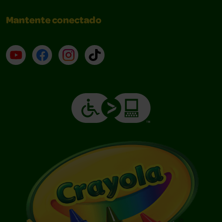
Mantente conectado
YouTube (en inglés)
Facebook (en inglés)
Instagram (en inglés)
TikTok