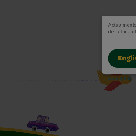
Actualmente 
de tu locali
Engli