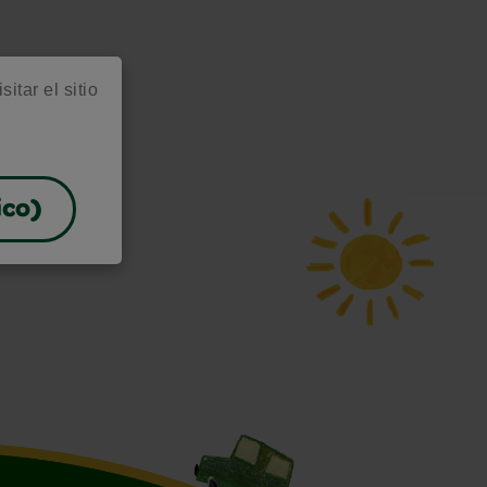
itar el sitio
ico)