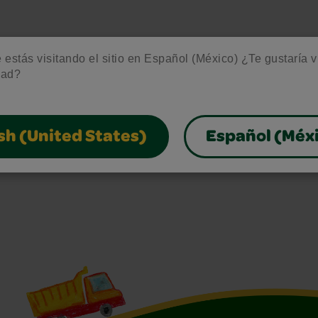
estás visitando el sitio en Español (México) ¿Te gustaría vis
dad?
sh (United States)
Español (Méx