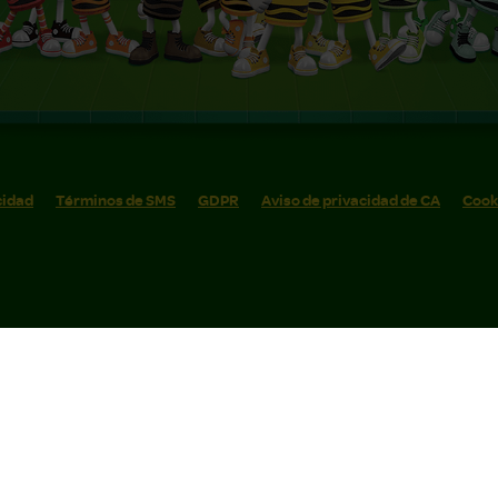
cidad
Términos de SMS
GDPR
Aviso de privacidad de CA
Cook