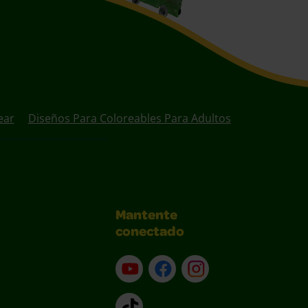
ear
Diseños Para Coloreables Para Adultos
Mantente
conectado
YouTube (en inglés)
Facebook (en inglés)
Instagram (en inglé
TikTok