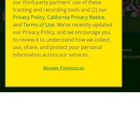
our third-party partners' use of these
tracking and recording tools and (2) our
Privacy Policy
,
California Privacy Notice
,
and
Terms of Use
. We’ve recently updated
our Privacy Policy, and we encourage you
to review it to understand how we collect,
use, share, and protect your personal
©
2026
Crayola® Todos los derechos reservados.
information across our services.
Sus opciones de privacidad
Política de priva
Accesibilidad web
Mapa del sitio
Manage Preferences