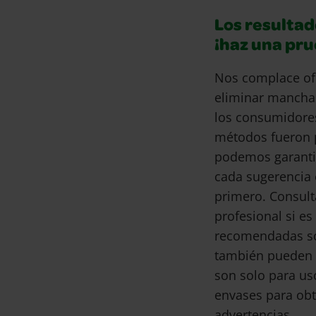
Los resultad
¡haz una pr
Nos complace of
eliminar mancha
los consumidore
métodos fueron 
podemos garantiz
cada sugerencia 
primero. Consult
profesional si e
recomendadas son
también pueden 
son solo para us
envases para obt
advertencias.