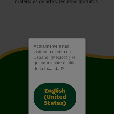
materiales de arte y recursos gratuitos.
Actualmente estás
visitando el sitio en
Español (México) ¿Te
gustaría visitar el sitio
de tu localidad?
English
(United
States)
Also of Interest