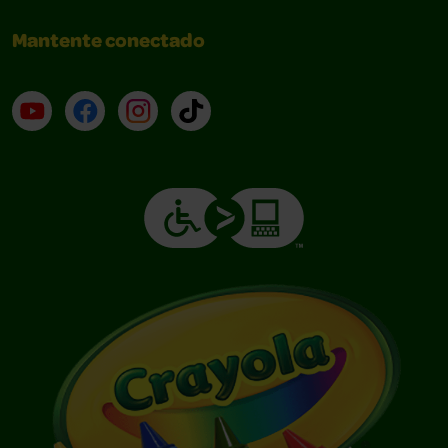
Mantente conectado
YouTube (en inglés)
Facebook (en inglés)
Instagram (en inglés)
TikTok