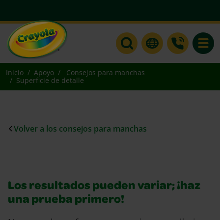
Toggle
Inicio
Apoyo
Consejos para manchas
Superficie de detalle
Volver a los consejos para manchas
Los resultados pueden variar; ¡haz
una prueba primero!