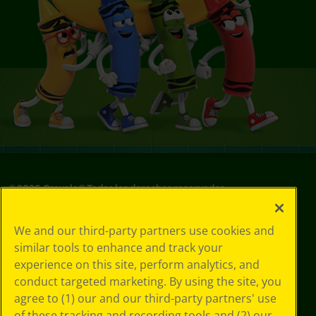
©
2026
Crayola® Todos los derechos reservados.
Sus opciones
We and our third-party partners use cookies and
de privacidad
similar tools to enhance and track your
Política de
experience on this site, perform analytics, and
privacidad
Términos de SMS
conduct targeted marketing. By using the site, you
GDPR
agree to (1) our and our third-party partners' use
Aviso de
of these tracking and recording tools and (2) our