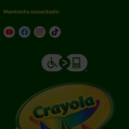
Mantente conectado
YouTube (en inglés)
Facebook (en inglés)
Instagram (en inglés)
TikTok