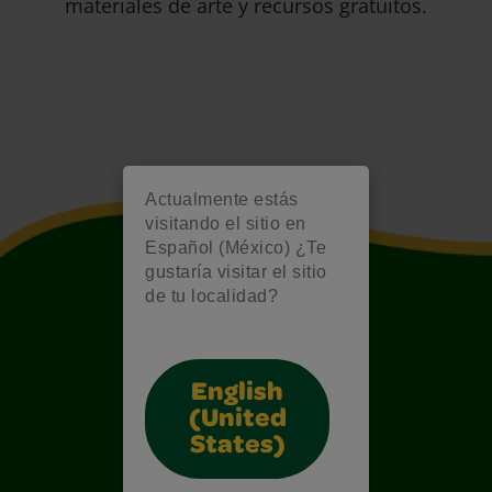
materiales de arte y recursos gratuitos.
Actualmente estás
visitando el sitio en
Español (México) ¿Te
gustaría visitar el sitio
de tu localidad?
English
(United
States)
Also of Interest