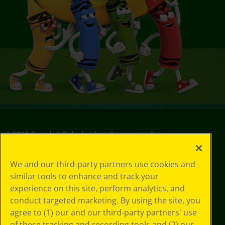
©
2026
Crayola® Todos los derechos reservados.
Sus opciones
We and our third-party partners use cookies and
de privacidad
similar tools to enhance and track your
Política de
experience on this site, perform analytics, and
privacidad
Términos de SMS
conduct targeted marketing. By using the site, you
GDPR
agree to (1) our and our third-party partners' use
Aviso de
of these tracking and recording tools and (2) our