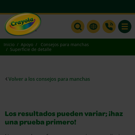
Toggle
Inicio
Apoyo
Consejos para manchas
Superficie de detalle
Volver a los consejos para manchas
Los resultados pueden variar; ¡haz
una prueba primero!