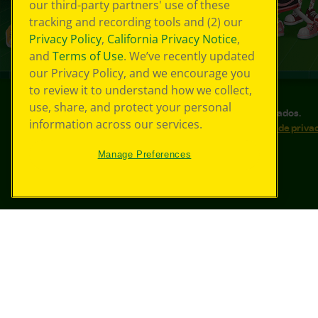
our third-party partners' use of these
tracking and recording tools and (2) our
Privacy Policy
,
California Privacy Notice
,
and
Terms of Use
. We’ve recently updated
our Privacy Policy, and we encourage you
to review it to understand how we collect,
use, share, and protect your personal
©
2026
Crayola® Todos los derechos reservados.
information across our services.
Sus opciones de privacidad
Política de priva
Accesibilidad web
Mapa del sitio
Manage Preferences