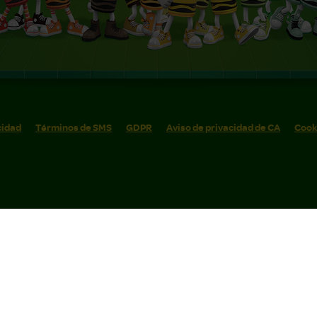
cidad
Términos de SMS
GDPR
Aviso de privacidad de CA
Cook