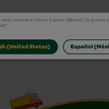
estás visitando el sitio en Español (México) ¿Te gustaría vis
dad?
sh (United States)
Español (Méx