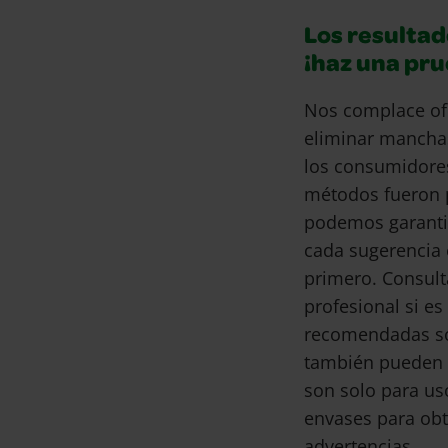
Los resultad
¡haz una pr
Nos complace of
eliminar mancha
los consumidore
métodos fueron 
podemos garantiz
cada sugerencia 
primero. Consult
profesional si e
recomendadas son
también pueden 
son solo para us
envases para obt
advertencias.