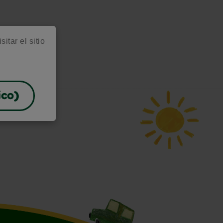
itar el sitio
ico)