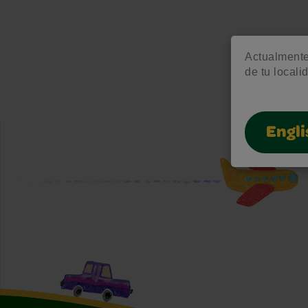
Actualmente 
de tu locali
Engli