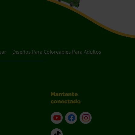
ear
Diseños Para Coloreables Para Adultos
Mantente
conectado
YouTube (en inglés)
Facebook (en inglés)
Instagram (en inglé
TikTok