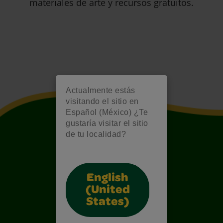
materiales de arte y recursos gratuitos.
Actualmente estás
visitando el sitio en
Español (México) ¿Te
gustaría visitar el sitio
de tu localidad?
English
(United
States)
Also of Interest