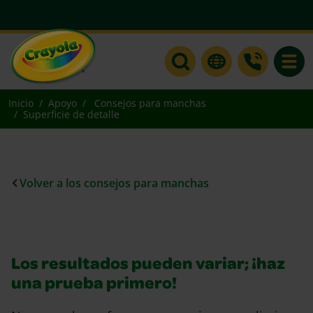
Toggle
Inicio
Apoyo
Consejos para manchas
Superficie de detalle
Volver a los consejos para manchas
Los resultados pueden variar; ¡haz
una prueba primero!