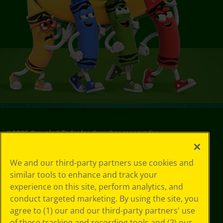
©
2026
Crayola® Todos los derechos reservados.
Sus opciones
We and our third-party partners use cookies and
de privacidad
similar tools to enhance and track your
Política de
experience on this site, perform analytics, and
privacidad
Términos de SMS
conduct targeted marketing. By using the site, you
GDPR
agree to (1) our and our third-party partners' use
Aviso de
of these tracking and recording tools and (2) our