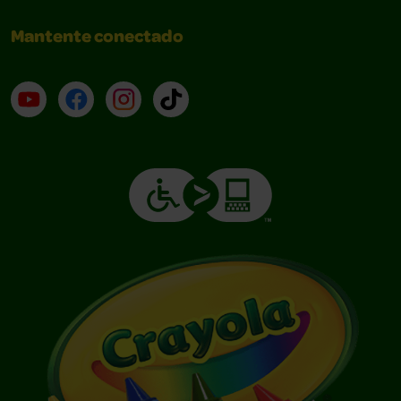
Mantente conectado
YouTube (en inglés)
Facebook (en inglés)
Instagram (en inglés)
TikTok