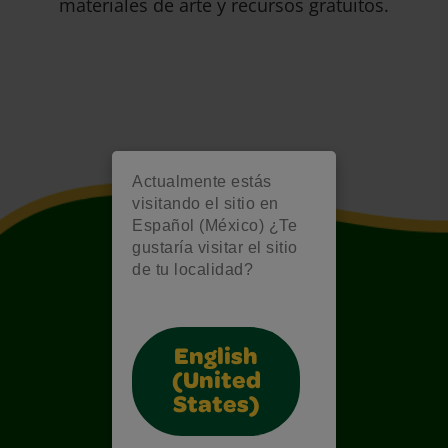
materiales de arte y recursos gratuitos.
Actualmente estás
visitando el sitio en
Español (México) ¿Te
gustaría visitar el sitio
de tu localidad?
English
(United
States)
Also of Interest