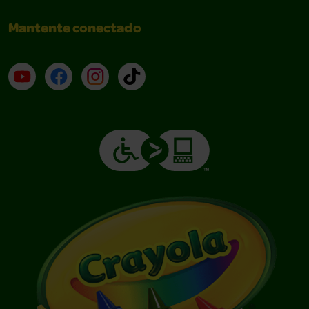
Mantente conectado
YouTube (en inglés)
Facebook (en inglés)
Instagram (en inglés)
TikTok