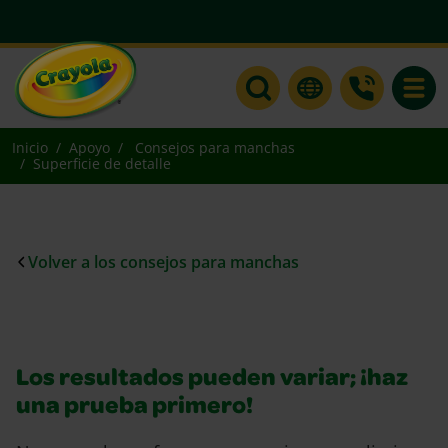
Toggle
Inicio
Apoyo
Consejos para manchas
Superficie de detalle
Volver a los consejos para manchas
Los resultados pueden variar; ¡haz
una prueba primero!