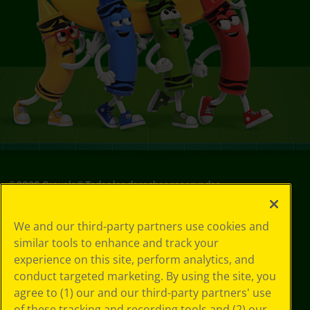
©
2026
Crayola® Todos los derechos reservados.
Sus opciones
We and our third-party partners use cookies and
de privacidad
similar tools to enhance and track your
Política de
experience on this site, perform analytics, and
privacidad
Términos de SMS
conduct targeted marketing. By using the site, you
GDPR
agree to (1) our and our third-party partners' use
Aviso de
of these tracking and recording tools and (2) our