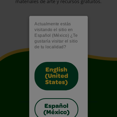
materiales de arte y recursos gratuitos.
Actualmente estás
visitando el sitio en
Español (México) ¿Te
gustaría visitar el sitio
de tu localidad?
English
(United
States)
Español
(México)