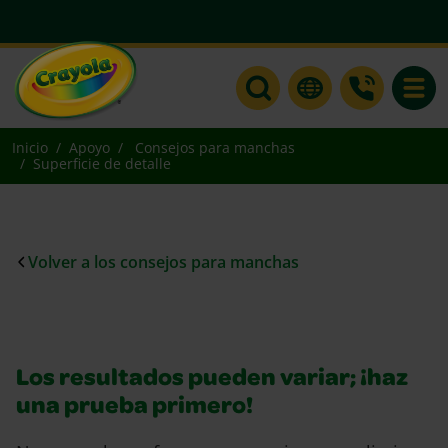
Toggle
Inicio
Apoyo
Consejos para manchas
Superficie de detalle
Volver a los consejos para manchas
Los resultados pueden variar; ¡haz
una prueba primero!