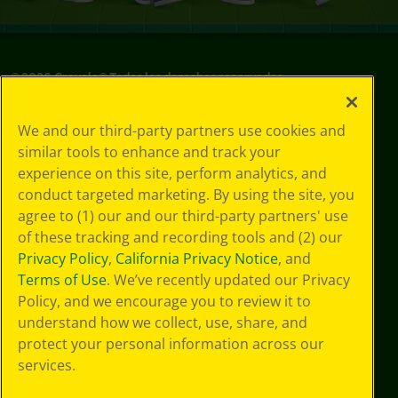
©
2026
Crayola® Todos los derechos reservados.
Sus opciones
We and our third-party partners use cookies and
de privacidad
similar tools to enhance and track your
Política de
experience on this site, perform analytics, and
privacidad
Términos de SMS
conduct targeted marketing. By using the site, you
GDPR
agree to (1) our and our third-party partners' use
Aviso de
of these tracking and recording tools and (2) our
privacidad de CA
Privacy Policy
,
California Privacy Notice
, and
Cookie
Terms of Use
. We’ve recently updated our Privacy
Preferences
Policy, and we encourage you to review it to
Condiciones de
understand how we collect, use, share, and
uso
Accesibilidad web
protect your personal information across our
Mapa del sitio
services.