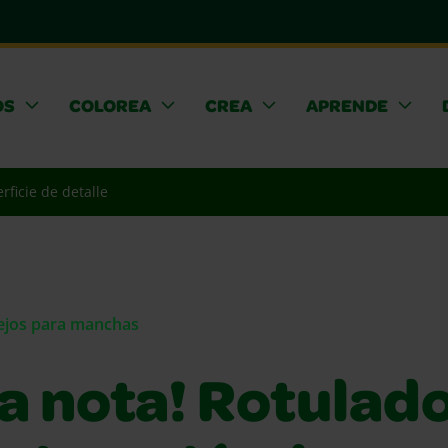
OS
COLOREA
CREA
APRENDE
rficie de detalle
sejos para manchas
a nota! Rotulado