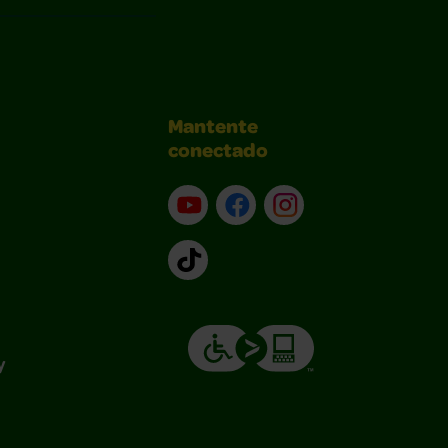
Mantente
conectado
YouTube (en inglés)
Facebook (en inglés)
Instagram (en inglé
TikTok
y