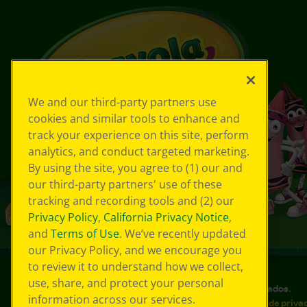
We and our third-party partners use
cookies and similar tools to enhance and
track your experience on this site, perform
analytics, and conduct targeted marketing.
By using the site, you agree to (1) our and
our third-party partners' use of these
tracking and recording tools and (2) our
Privacy Policy
,
California Privacy Notice
,
and
Terms of Use
. We’ve recently updated
our Privacy Policy, and we encourage you
to review it to understand how we collect,
use, share, and protect your personal
©
2026
Crayola® Todos los derechos reservados.
information across our services.
Sus opciones de privacidad
Política de priva