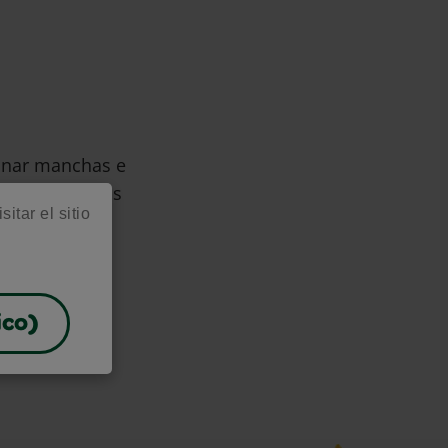
minar manchas e
arte y recursos
itar el sitio
ico)