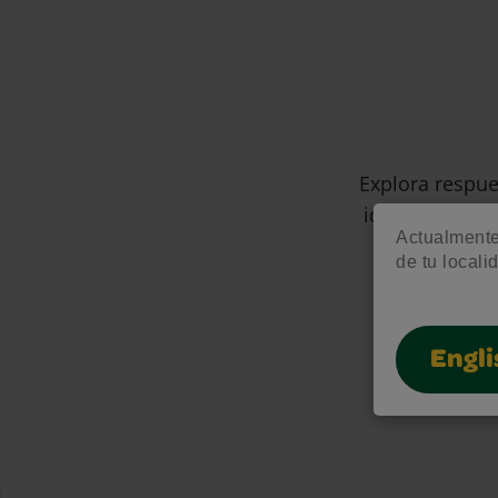
Explora respue
ideas creativa
Actualmente 
de tu locali
Engli