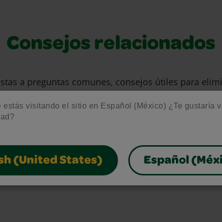
Consejos relacionados
stas a preguntas comunes, consejos útiles para eli
s para aprovechar al máximo nuestros materiales de 
estás visitando el sitio en Español (México) ¿Te gustaría vis
gratuitos.
dad?
sh (United States)
Español (Méx