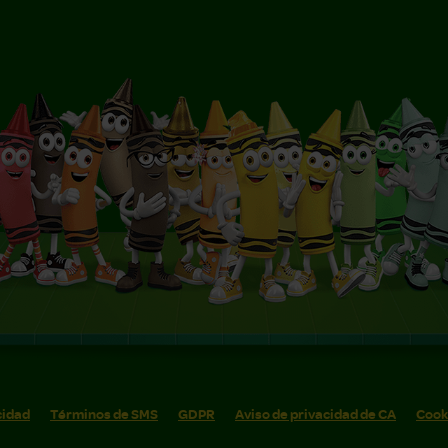
cidad
Términos de SMS
GDPR
Aviso de privacidad de CA
Cook