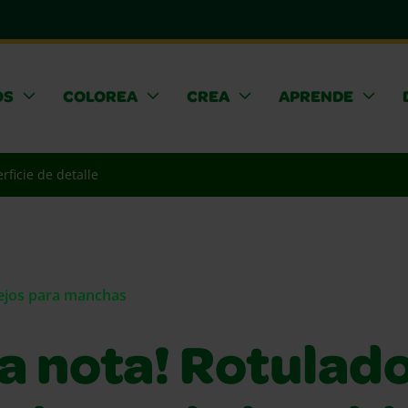
OS
COLOREA
CREA
APRENDE
rficie de detalle
sejos para manchas
a nota! Rotulado