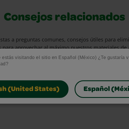
Consejos relacionados
stas a preguntas comunes, consejos útiles para eli
s para aprovechar al máximo nuestros materiales de 
gratuitos.
estás visitando el sitio en Español (México) ¿Te gustaría vis
dad?
sh (United States)
Español (Méx