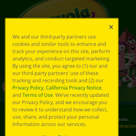
We and our third-party partners use
cookies and similar tools to enhance and
track your experience on this site, perform
analytics, and conduct targeted marketing.
By using the site, you agree to (1) our and
our third-party partners' use of these
tracking and recording tools and (2) our
Privacy Policy
,
California Privacy Notice
,
and
Terms of Use
. We’ve recently updated
our Privacy Policy, and we encourage you
to review it to understand how we collect,
use, share, and protect your personal
©
2026
Crayola® Todos los derechos reservados.
information across our services.
Sus opciones de privacidad
Política de priva
Accesibilidad web
Mapa del sitio