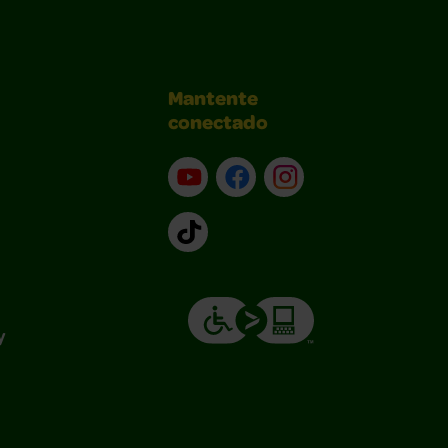
Mantente
conectado
YouTube (en inglés)
Facebook (en inglés)
Instagram (en inglé
TikTok
y