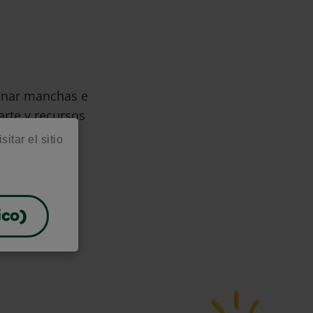
minar manchas e
arte y recursos
itar el sitio
ico)