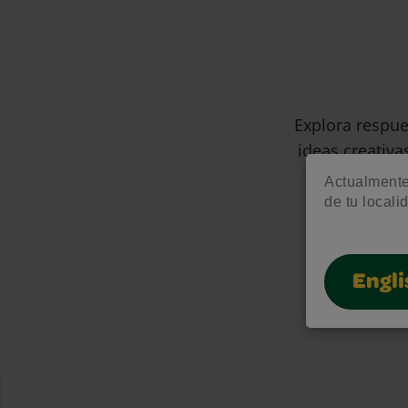
Explora respue
ideas creativa
Actualmente 
de tu locali
Engli