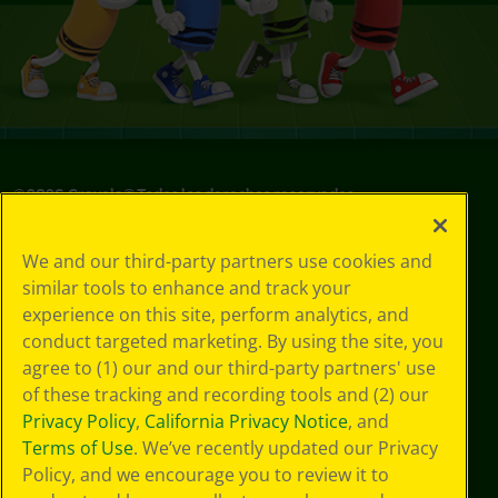
©
2026
Crayola® Todos los derechos reservados.
Sus opciones
We and our third-party partners use cookies and
de privacidad
similar tools to enhance and track your
Política de
experience on this site, perform analytics, and
privacidad
Términos de SMS
conduct targeted marketing. By using the site, you
GDPR
agree to (1) our and our third-party partners' use
Aviso de
of these tracking and recording tools and (2) our
privacidad de CA
Privacy Policy
,
California Privacy Notice
, and
Cookie
Terms of Use
. We’ve recently updated our Privacy
Preferences
Policy, and we encourage you to review it to
Condiciones de