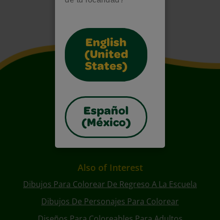
English
(United
States)
Español
(México)
Also of Interest
Dibujos Para Colorear De Regreso A La Escuela
Dibujos De Personajes Para Colorear
Diseños Para Coloreables Para Adultos