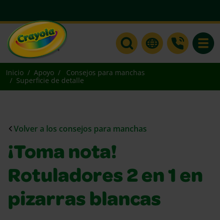
Toggle
Inicio
Apoyo
Consejos para manchas
Superficie de detalle
Volver a los consejos para manchas
¡Toma nota!
Rotuladores 2 en 1 en
pizarras blancas