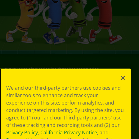
©
2026
Crayola® Todos los derechos reservados.
Sus opciones
We and our third-party partners use cookies and
de privacidad
similar tools to enhance and track your
Política de
experience on this site, perform analytics, and
privacidad
Términos de SMS
conduct targeted marketing. By using the site, you
GDPR
agree to (1) our and our third-party partners' use
Aviso de
of these tracking and recording tools and (2) our
privacidad de CA
Privacy Policy
,
California Privacy Notice
, and
Cookie