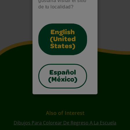
gustaría visitar el sitio
de tu localidad?
English
(United
States)
Español
(México)
Also of Interest
Dibujos Para Colorear De Regreso A La Escuela