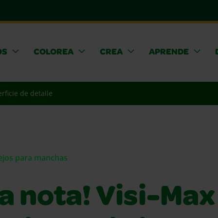
OS
COLOREA
CREA
APRENDE
rficie de detalle
sejos para manchas
 nota! Visi-Max