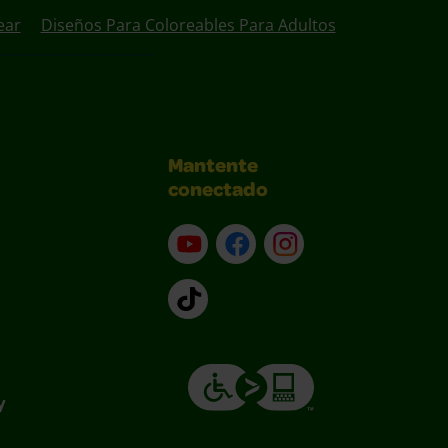
ear
Diseños Para Coloreables Para Adultos
Mantente
conectado
YouTube (en inglés)
Facebook (en inglés)
Instagram (en inglé
TikTok
y