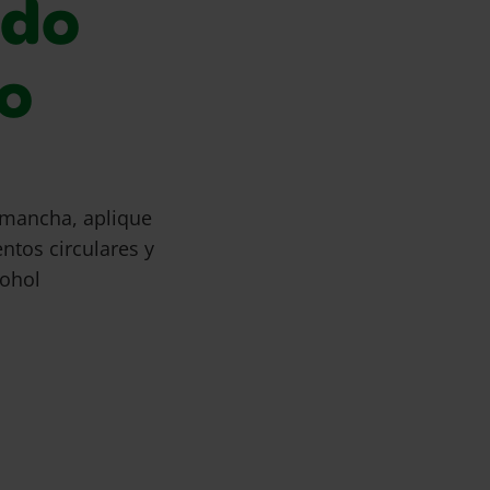
ado
co
 mancha, aplique
tos circulares y
cohol