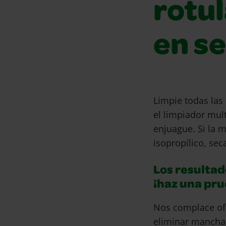
rotu
en se
Limpie todas la
el limpiador mul
enjuague. Si la 
isopropílico, sec
Los resultad
¡haz una pr
Nos complace of
eliminar mancha