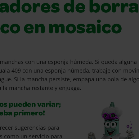
ladores de borr
eco en mosaico
s manchas con una esponja húmeda. Si queda alguna
muala 409 con una esponja húmeda, trabaje con movi
uague. Si la mancha persiste, empapa una bola de alg
a la mancha restante y enjuaga.
os pueden variar;
ueba primero!
recer sugerencias para
s como un servicio para