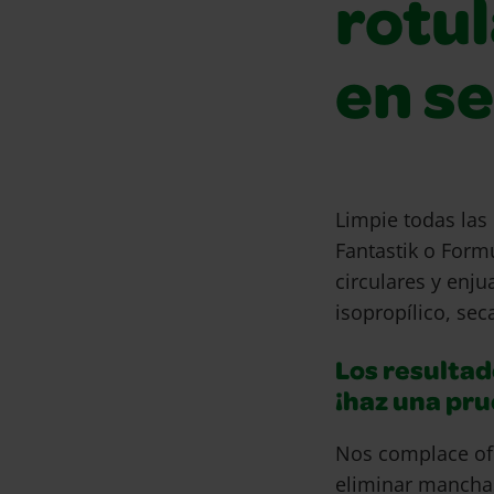
rotu
en s
Limpie todas la
Fantastik o For
circulares y enj
isopropílico, sec
Los resultad
¡haz una pr
Nos complace of
eliminar mancha