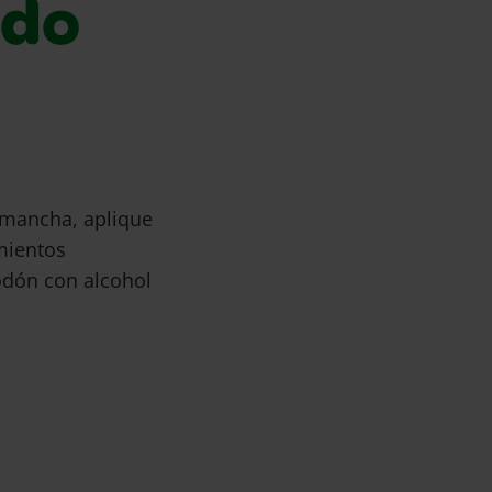
ado
 mancha, aplique
mientos
odón con alcohol