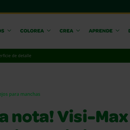
OS
COLOREA
CREA
APRENDE
rficie de detalle
sejos para manchas
 nota! Visi-Max