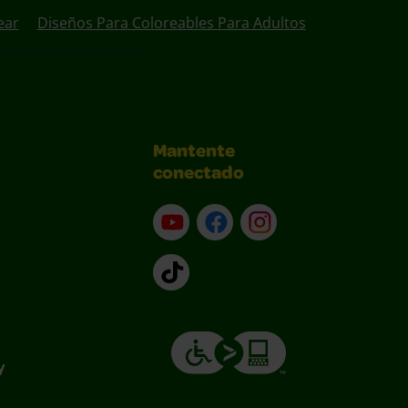
ear
Diseños Para Coloreables Para Adultos
Mantente
conectado
YouTube (en inglés)
Facebook (en inglés)
Instagram (en inglé
TikTok
y