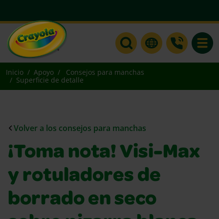
Toggle
Inicio
Apoyo
Consejos para manchas
Superficie de detalle
Volver a los consejos para manchas
¡Toma nota! Visi-Max
y rotuladores de
borrado en seco