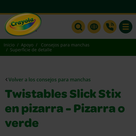
Toggle
Inicio
Apoyo
Consejos para manchas
Superficie de detalle
Volver a los consejos para manchas
Twistables Slick Stix
en pizarra - Pizarra o
verde