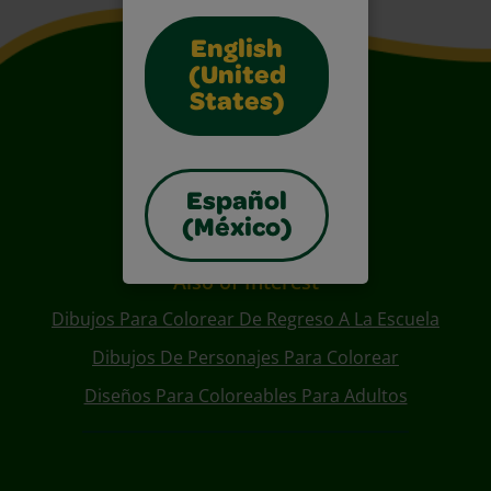
English
(United
States)
Español
(México)
Also of Interest
Dibujos Para Colorear De Regreso A La Escuela
Dibujos De Personajes Para Colorear
Diseños Para Coloreables Para Adultos