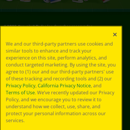
©
2026
Crayola® Todos los derechos reservados.
Sus opciones
We and our third-party partners use cookies and
de privacidad
similar tools to enhance and track your
Política de
experience on this site, perform analytics, and
privacidad
Términos de SMS
conduct targeted marketing. By using the site, you
GDPR
agree to (1) our and our third-party partners' use
Aviso de
of these tracking and recording tools and (2) our
privacidad de CA
Privacy Policy
,
California Privacy Notice
, and
Cookie
Terms of Use
. We’ve recently updated our Privacy
Preferences
Policy, and we encourage you to review it to
Condiciones de
understand how we collect, use, share, and
uso
Accesibilidad web
protect your personal information across our
Mapa del sitio
services.