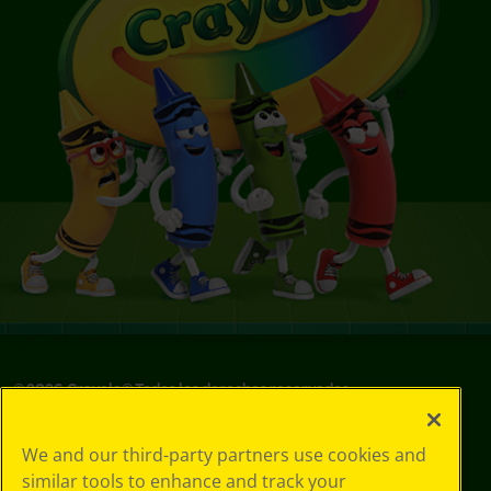
©
2026
Crayola® Todos los derechos reservados.
Sus opciones
We and our third-party partners use cookies and
de privacidad
similar tools to enhance and track your
Política de