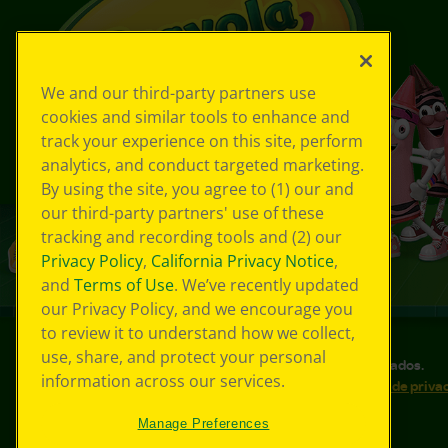
We and our third-party partners use
cookies and similar tools to enhance and
track your experience on this site, perform
analytics, and conduct targeted marketing.
By using the site, you agree to (1) our and
our third-party partners' use of these
tracking and recording tools and (2) our
Privacy Policy
,
California Privacy Notice
,
and
Terms of Use
. We’ve recently updated
our Privacy Policy, and we encourage you
to review it to understand how we collect,
use, share, and protect your personal
©
2026
Crayola® Todos los derechos reservados.
information across our services.
Sus opciones de privacidad
Política de priva
Accesibilidad web
Mapa del sitio
Manage Preferences