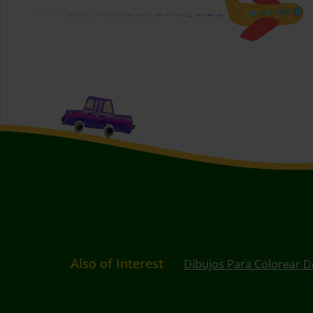
Also of Interest
Dibujos Para Colorear D