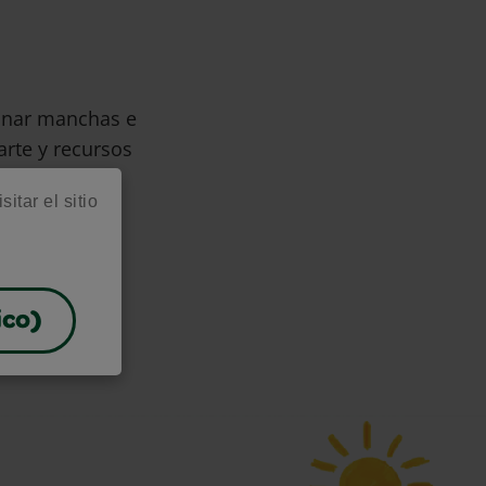
minar manchas e
arte y recursos
itar el sitio
ico)