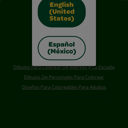
English
(United
States)
Español
(México)
Also of Interest
Dibujos Para Colorear De Regreso A La Escuela
Dibujos De Personajes Para Colorear
Diseños Para Coloreables Para Adultos