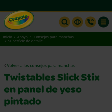
Toggle
Inicio
Apoyo
Consejos para manchas
Superficie de detalle
Volver a los consejos para manchas
Twistables Slick Stix
en panel de yeso
pintado