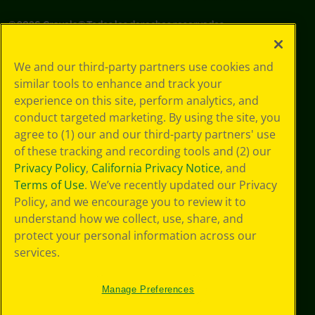
©
2026
Crayola® Todos los derechos reservados.
Sus opciones
We and our third-party partners use cookies and
de privacidad
similar tools to enhance and track your
Política de
experience on this site, perform analytics, and
privacidad
Términos de SMS
conduct targeted marketing. By using the site, you
GDPR
agree to (1) our and our third-party partners' use
Aviso de
of these tracking and recording tools and (2) our
privacidad de CA
Privacy Policy
,
California Privacy Notice
, and
Cookie
Terms of Use
. We’ve recently updated our Privacy
Preferences
Policy, and we encourage you to review it to
Condiciones de
understand how we collect, use, share, and
uso
Accesibilidad web
protect your personal information across our
Mapa del sitio
services.
Manage Preferences