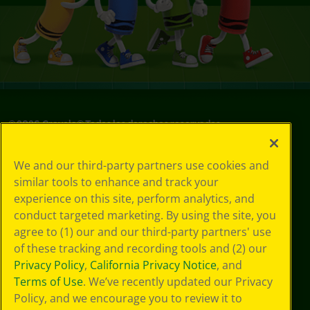
©
2026
Crayola® Todos los derechos reservados.
Sus opciones
We and our third-party partners use cookies and
de privacidad
similar tools to enhance and track your
Política de
experience on this site, perform analytics, and
privacidad
Términos de SMS
conduct targeted marketing. By using the site, you
GDPR
agree to (1) our and our third-party partners' use
Aviso de
of these tracking and recording tools and (2) our
privacidad de CA
Privacy Policy
,
California Privacy Notice
, and
Cookie
Terms of Use
. We’ve recently updated our Privacy
Preferences
Policy, and we encourage you to review it to
Condiciones de