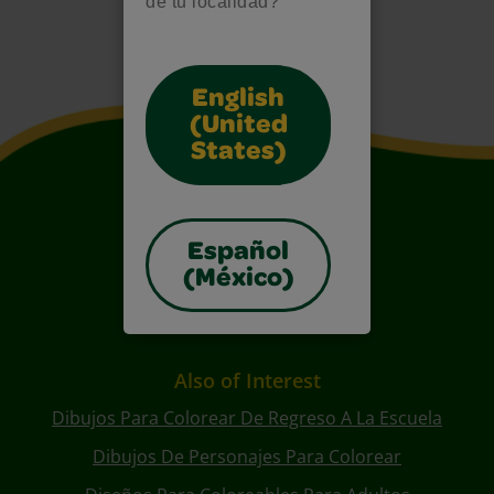
de tu localidad?
English
(United
States)
Español
(México)
Also of Interest
Dibujos Para Colorear De Regreso A La Escuela
Dibujos De Personajes Para Colorear