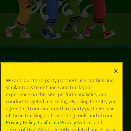
©
2026
Crayola® Todos los derechos reservados.
Sus opciones
We and our third-party partners use cookies and
de privacidad
similar tools to enhance and track your
Política de
experience on this site, perform analytics, and
privacidad
Términos de SMS
conduct targeted marketing. By using the site, you
GDPR
agree to (1) our and our third-party partners' use
Aviso de
of these tracking and recording tools and (2) our
privacidad de CA
Privacy Policy
,
California Privacy Notice
, and
Cookie
Terms of Use
. We’ve recently updated our Privacy