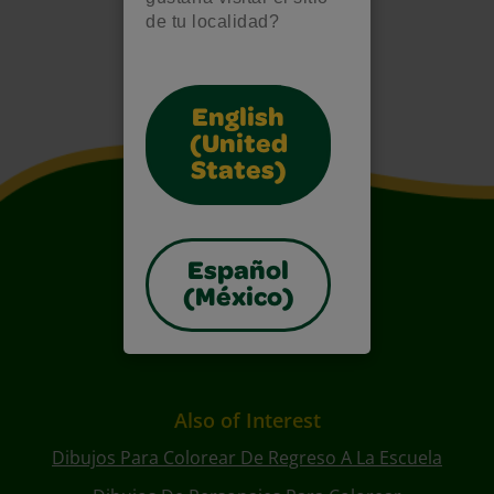
de tu localidad?
English
(United
States)
Español
(México)
Also of Interest
Dibujos Para Colorear De Regreso A La Escuela