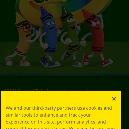
©
2026
Crayola® Todos los derechos reservados.
Sus opciones
We and our third-party partners use cookies and
de privacidad
similar tools to enhance and track your
Política de
experience on this site, perform analytics, and
privacidad
Términos de SMS
conduct targeted marketing. By using the site, you