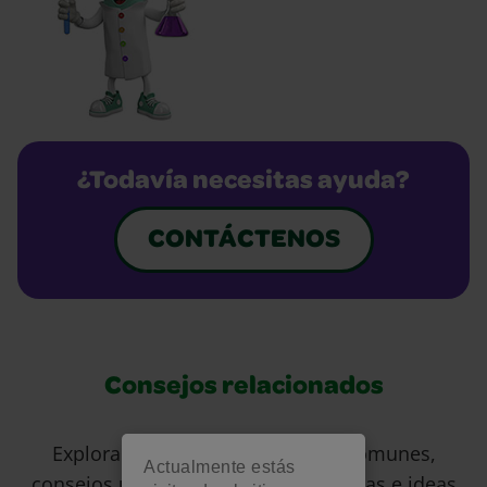
¿Todavía necesitas ayuda?
CONTÁCTENOS
Consejos relacionados
Explora respuestas a preguntas comunes,
Actualmente estás
consejos útiles para eliminar manchas e ideas