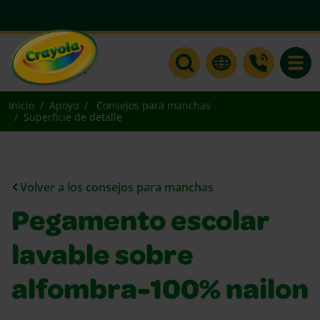
Toggle
Inicio
Apoyo
Consejos para manchas
Superficie de detalle
Volver a los consejos para manchas
Pegamento escolar
lavable sobre
alfombra-100% nailon