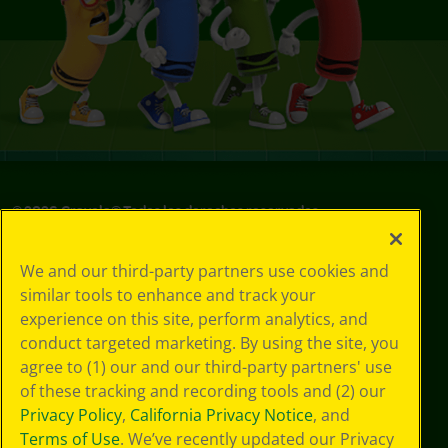
©
2026
Crayola® Todos los derechos reservados.
Sus opciones
We and our third-party partners use cookies and
de privacidad
similar tools to enhance and track your
Política de
experience on this site, perform analytics, and
privacidad
Términos de SMS
conduct targeted marketing. By using the site, you
GDPR
agree to (1) our and our third-party partners' use
Aviso de
of these tracking and recording tools and (2) our
privacidad de CA
Privacy Policy
,
California Privacy Notice
, and
Cookie
Terms of Use
. We’ve recently updated our Privacy
Preferences