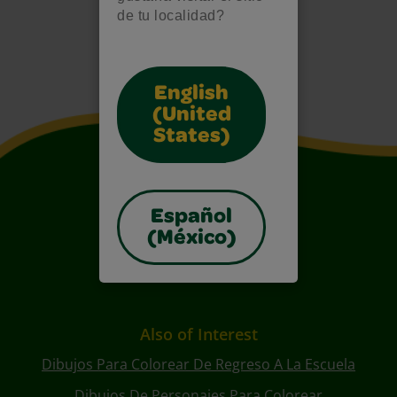
de tu localidad?
English
(United
States)
Español
(México)
Also of Interest
Dibujos Para Colorear De Regreso A La Escuela
Dibujos De Personajes Para Colorear