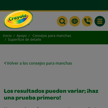
Toggle
Inicio
Apoyo
Consejos para manchas
Superficie de detalle
Volver a los consejos para manchas
Los resultados pueden variar; ¡haz
una prueba primero!