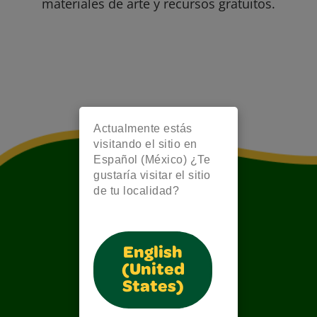
materiales de arte y recursos gratuitos.
Actualmente estás
visitando el sitio en
Español (México) ¿Te
gustaría visitar el sitio
de tu localidad?
English
(United
States)
Also of Interest