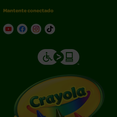
Mantente conectado
YouTube (en inglés)
Facebook (en inglés)
Instagram (en inglés)
TikTok