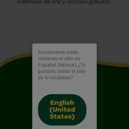
materiales de arte y recursos gratuitos.
Actualmente estás
visitando el sitio en
Español (México) ¿Te
gustaría visitar el sitio
de tu localidad?
English
(United
States)
Also of Interest