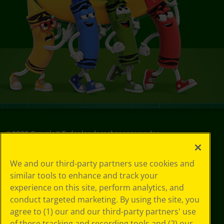
©
2026
Crayola® Todos los derechos reservados.
Sus opciones
We and our third-party partners use cookies and
de privacidad
similar tools to enhance and track your
Política de
experience on this site, perform analytics, and
privacidad
Términos de SMS
conduct targeted marketing. By using the site, you
GDPR
agree to (1) our and our third-party partners' use
Aviso de
of these tracking and recording tools and (2) our