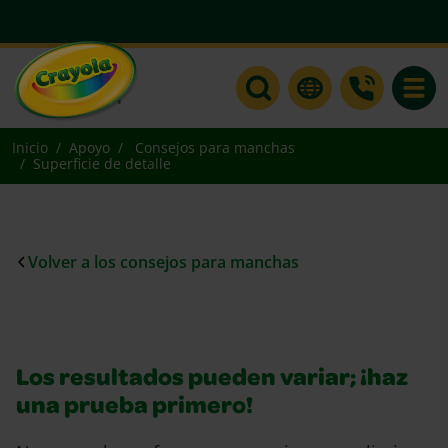
Toggle
Inicio
Apoyo
Consejos para manchas
Superficie de detalle
Volver a los consejos para manchas
Los resultados pueden variar; ¡haz
una prueba primero!