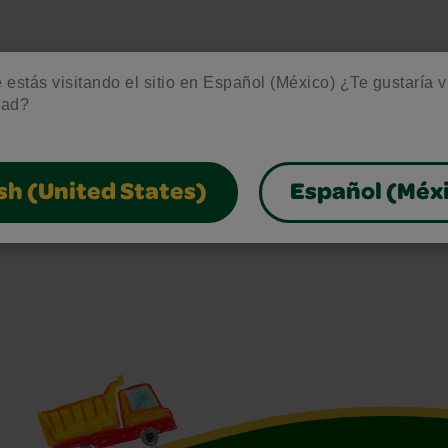
estás visitando el sitio en Español (México) ¿Te gustaría vis
dad?
sh (United States)
Español (Méx