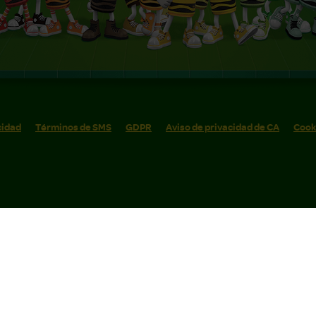
cidad
Términos de SMS
GDPR
Aviso de privacidad de CA
Cook