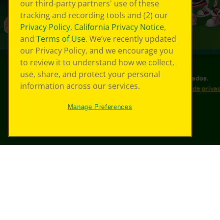
our third-party partners' use of these
tracking and recording tools and (2) our
Privacy Policy
,
California Privacy Notice
,
and
Terms of Use
. We’ve recently updated
our Privacy Policy, and we encourage you
to review it to understand how we collect,
use, share, and protect your personal
©
2026
Crayola® Todos los derechos reservados.
information across our services.
Sus opciones de privacidad
Política de priva
Accesibilidad web
Mapa del sitio
Manage Preferences