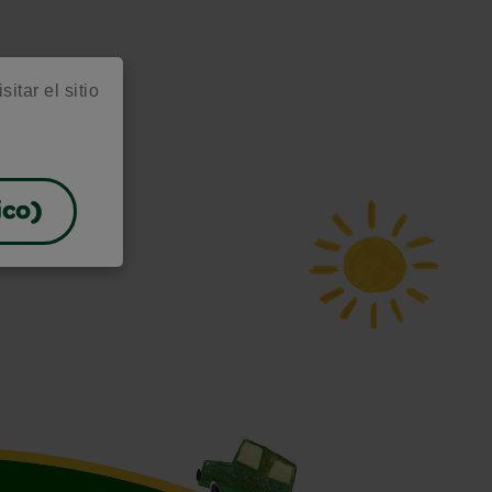
itar el sitio
ico)