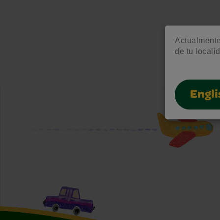
Actualmente 
de tu locali
Engli