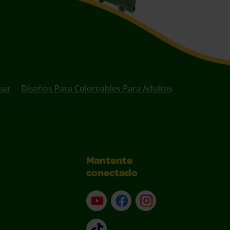
ear
Diseños Para Coloreables Para Adultos
Mantente
conectado
YouTube (en inglés)
Facebook (en inglés)
Instagram (en inglé
TikTok