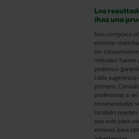
Los resultad
¡haz una pr
Nos complace of
eliminar mancha
los consumidore
métodos fueron 
podemos garantiz
cada sugerencia 
primero. Consult
profesional si e
recomendadas son
también pueden 
son solo para us
envases para obt
advertencias.