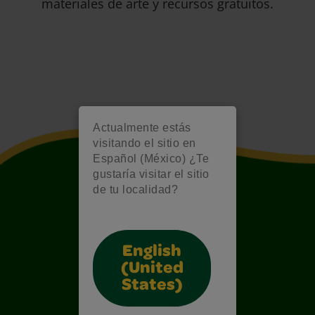
materiales de arte y recursos gratuitos.
Actualmente estás
visitando el sitio en
Español (México) ¿Te
gustaría visitar el sitio
de tu localidad?
English
(United
States)
Also of Interest