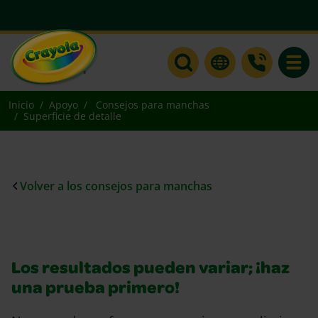
Toggle
Inicio
Apoyo
Consejos para manchas
Superficie de detalle
Volver a los consejos para manchas
Los resultados pueden variar; ¡haz
una prueba primero!