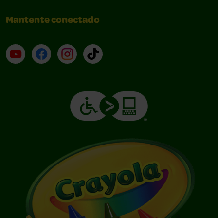
Mantente conectado
YouTube (en inglés)
Facebook (en inglés)
Instagram (en inglés)
TikTok