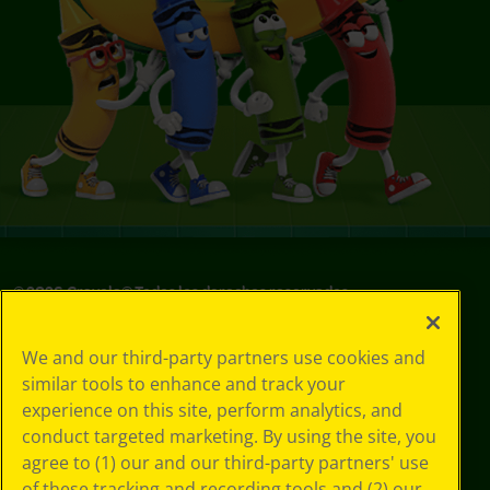
©
2026
Crayola® Todos los derechos reservados.
Sus opciones
We and our third-party partners use cookies and
de privacidad
similar tools to enhance and track your
Política de
experience on this site, perform analytics, and
privacidad
Términos de SMS
conduct targeted marketing. By using the site, you
GDPR
agree to (1) our and our third-party partners' use
Aviso de
of these tracking and recording tools and (2) our