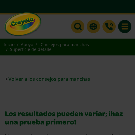
Toggle
Inicio
Apoyo
Consejos para manchas
Superficie de detalle
Volver a los consejos para manchas
Los resultados pueden variar; ¡haz
una prueba primero!