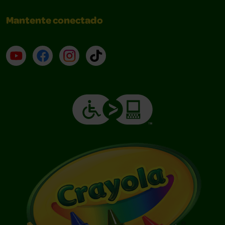
Mantente conectado
YouTube (en inglés)
Facebook (en inglés)
Instagram (en inglés)
TikTok