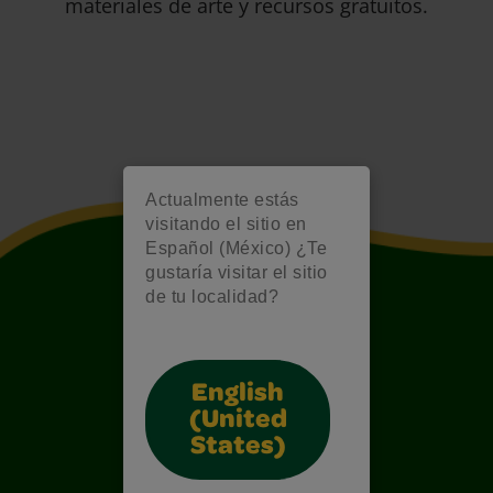
materiales de arte y recursos gratuitos.
Actualmente estás
visitando el sitio en
Español (México) ¿Te
gustaría visitar el sitio
de tu localidad?
English
(United
States)
Also of Interest