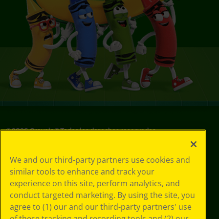
©
2026
Crayola® Todos los derechos reservados.
Sus opciones
We and our third-party partners use cookies and
de privacidad
similar tools to enhance and track your
Política de
experience on this site, perform analytics, and
privacidad
Términos de SMS
conduct targeted marketing. By using the site, you
GDPR
agree to (1) our and our third-party partners' use
Aviso de
of these tracking and recording tools and (2) our