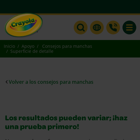
Toggle
Inicio
Apoyo
Consejos para manchas
Superficie de detalle
Volver a los consejos para manchas
Los resultados pueden variar; ¡haz
una prueba primero!