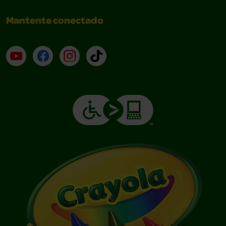
Mantente conectado
YouTube (en inglés)
Facebook (en inglés)
Instagram (en inglés)
TikTok