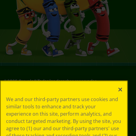
©
2026
Crayola® Todos los derechos reservados.
Sus opciones
We and our third-party partners use cookies and
de privacidad
similar tools to enhance and track your
Política de
experience on this site, perform analytics, and
privacidad
Términos de SMS
conduct targeted marketing. By using the site, you
GDPR
agree to (1) our and our third-party partners' use
Aviso de
of these tracking and recording tools and (2) our