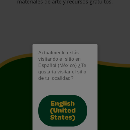
materiales de arte y recursos gratuitos.
Actualmente estás
visitando el sitio en
Español (México) ¿Te
gustaría visitar el sitio
de tu localidad?
English
(United
States)
Also of Interest