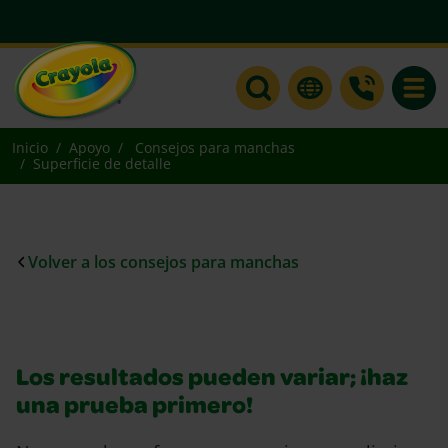
Toggle
Inicio
Apoyo
Consejos para manchas
Superficie de detalle
Volver a los consejos para manchas
Los resultados pueden variar; ¡haz
una prueba primero!