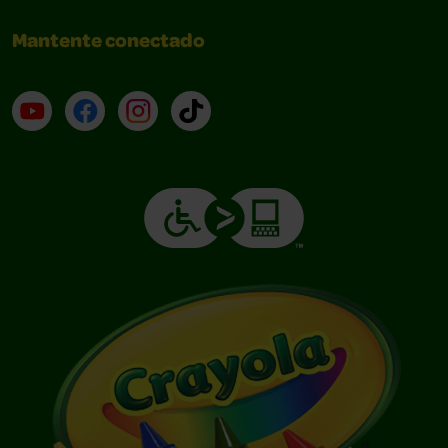
Mantente conectado
YouTube (en inglés)
Facebook (en inglés)
Instagram (en inglés)
TikTok