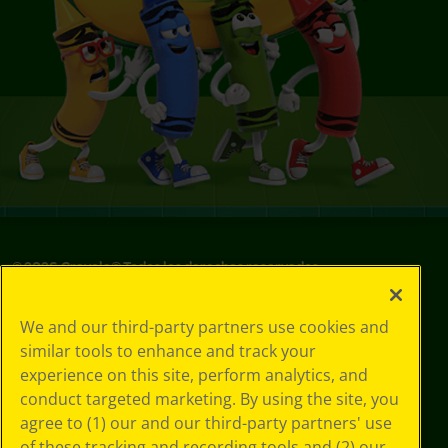
©
2026
Crayola® Todos los derechos reservados.
Sus opciones
We and our third-party partners use cookies and
de privacidad
similar tools to enhance and track your
Política de
experience on this site, perform analytics, and
privacidad
Términos de SMS
conduct targeted marketing. By using the site, you
GDPR
agree to (1) our and our third-party partners' use
Aviso de
of these tracking and recording tools and (2) our