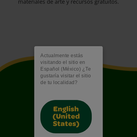
materiales de arte y recursos gratuitos.
Actualmente estás
visitando el sitio en
Español (México) ¿Te
gustaría visitar el sitio
de tu localidad?
English
(United
States)
Also of Interest