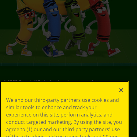
©
2026
Crayola® Todos los derechos reservados.
Sus opciones
We and our third-party partners use cookies and
de privacidad
similar tools to enhance and track your
Política de
experience on this site, perform analytics, and
privacidad
Términos de SMS
conduct targeted marketing. By using the site, you
GDPR
agree to (1) our and our third-party partners' use
Aviso de
of these tracking and recording tools and (2) our