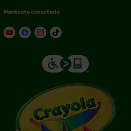
Mantente conectado
YouTube (en inglés)
Facebook (en inglés)
Instagram (en inglés)
TikTok