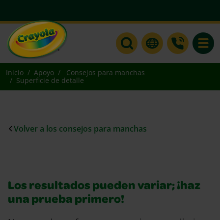
Toggle
Inicio
Apoyo
Consejos para manchas
Superficie de detalle
Volver a los consejos para manchas
Los resultados pueden variar; ¡haz
una prueba primero!