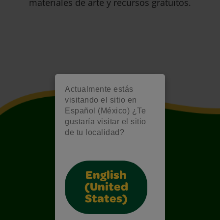
materiales de arte y recursos gratuitos.
Actualmente estás
visitando el sitio en
Español (México) ¿Te
gustaría visitar el sitio
de tu localidad?
English
(United
States)
Also of Interest