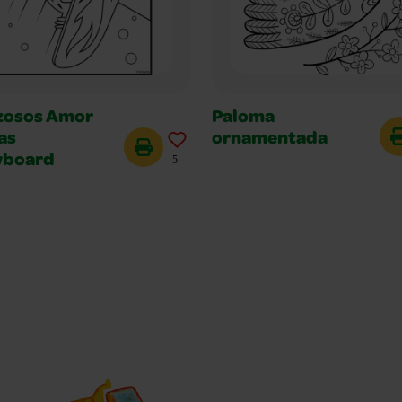
zosos Amor
Paloma
as
ornamentada
board
5