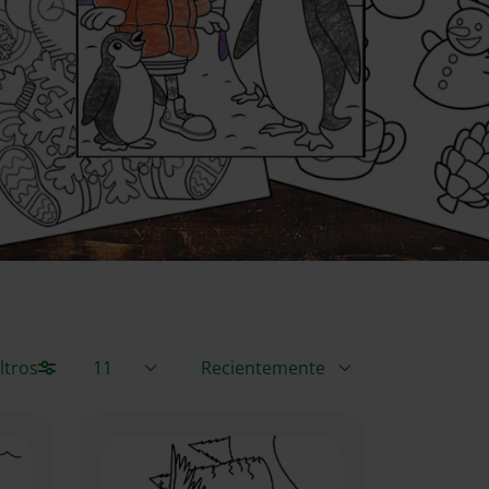
Elementos / Página
Ordenar por
iltros