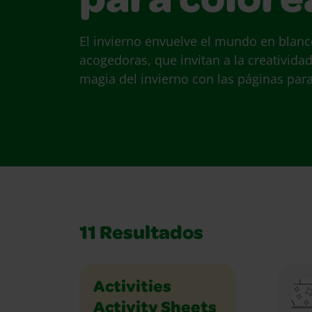
para colore
El invierno envuelve el mundo en blanc
acogedoras, que invitan a la creatividad a
magia del invierno con las páginas par
11
Resultados
Holidays and Celebrations
Math
Music and Dance
Outdoor
Paper Crafts
People
Places
Plants and Animals
Science
Seasons
Social Studies
Sports
Vehicles
Writing
Activities
Activity Sheets