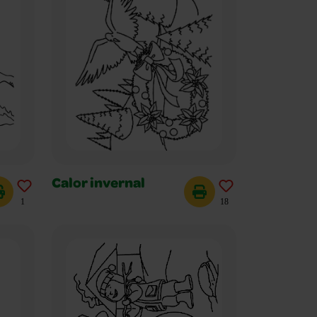
Calor invernal
1
18