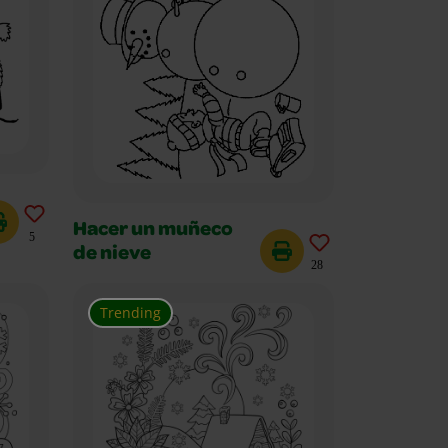
Hacer un muñeco
5
de nieve
28
Trending