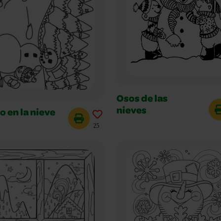
Osos de las
nieves
o en la nieve
25