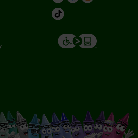
TikTok
y