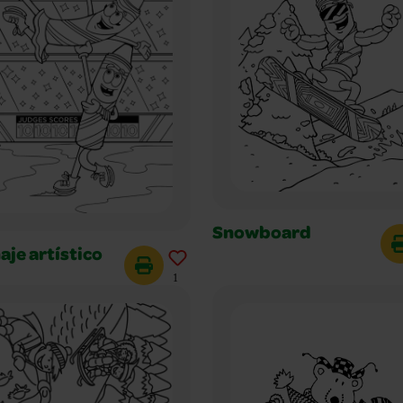
Snowboard
aje artístico
1