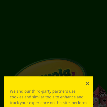
We and our third-party partners use
cookies and similar tools to enhance and
track your experience on this site, perform