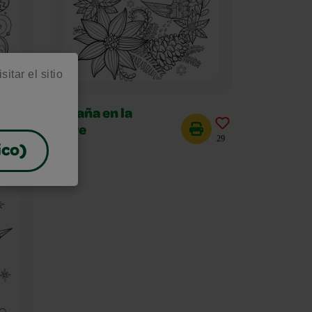
itar el sitio
Cabaña en la
nieve
32
29
ico)