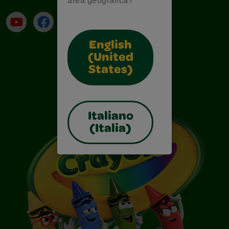
area geografica?
Su YouTube
Contatti
Profilo Instagram
Email
English
(United
States)
Italiano
(Italia)