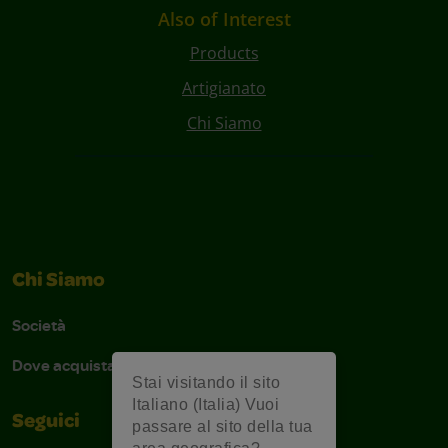
Also of Interest
Products
Artigianato
Chi Siamo
Chi Siamo
Società
Dove acquistare
Stai visitando il sito
Italiano (Italia) Vuoi
Seguici
passare al sito della tua