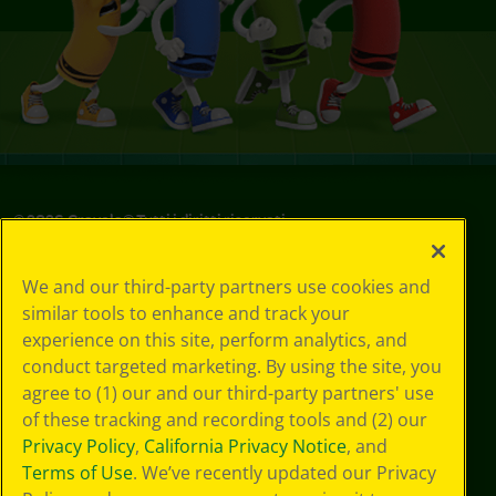
©
2026
Crayola® Tutti i diritti riservati.
Le tue scelte
We and our third-party partners use cookies and
in materia di
similar tools to enhance and track your
privacy
experience on this site, perform analytics, and
Informativa sulla
privacy
conduct targeted marketing. By using the site, you
Termini SMS
agree to (1) our and our third-party partners' use
GDPR
of these tracking and recording tools and (2) our
Informativa sulla
Privacy Policy
,
California Privacy Notice
, and
privacy di CA
Terms of Use
. We’ve recently updated our Privacy
Technologies